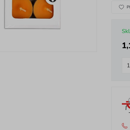
P
Sk
1