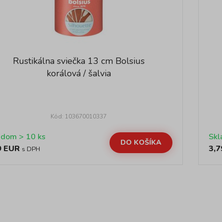
Rustikálna sviečka 13 cm Bolsius
korálová / šalvia
Kód: 103670010337
Skladom > 10 ks
DO KOŠÍKA
9 EUR
3,7
s DPH