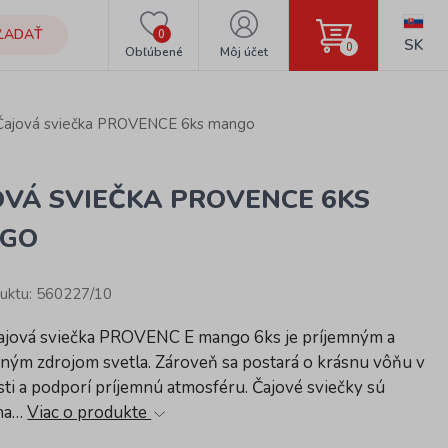
ĽADAŤ
0
SK
0
Obľúbené
Môj účet
Čajová sviečka PROVENCE 6ks mango
OVÁ SVIEČKA PROVENCE 6KS
GO
uktu: 560227/10
ajová sviečka PROVENC E mango 6ks je príjemným a
ným zdrojom svetla. Zároveň sa postará o krásnu vôňu v
ti a podporí príjemnú atmosféru. Čajové sviečky sú
 na…
Viac o produkte