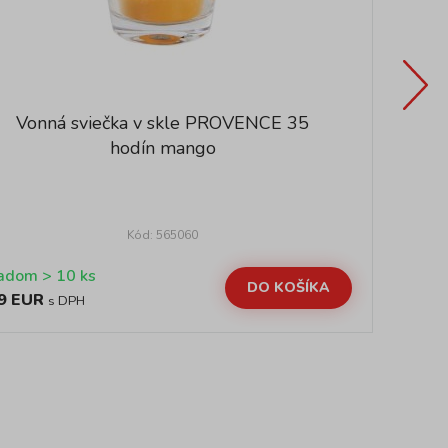
Vonná sviečka v skle PROVENCE 35
hodín mango
Kód: 565060
Skladom > 10 ks
DO KOŠÍKA
9 EUR
2,
s DPH