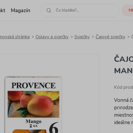
kt
Magazín
H
ovská stránka
Oslavy a sviečky
Sviečky
Čajové sviečky
ČAJ
MAN
Kód prod
Vonná č
prirodze
miestnos
ideálne