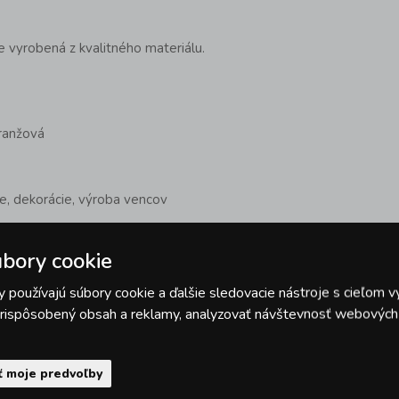
e vyrobená z kvalitného materiálu.
ranžová
, dekorácie, výroba vencov
Y:
bory cookie
er balení a vôní
Čajových sviečok
Provence
a ďalších
sviečok
, ponúkame aj veľký výber
dekorovacích
a
 používajú súbory cookie a ďalšie sledovacie nástroje s cieľom v
ch sviečok
v rôznych tvaroch a veľkostiach. Ak
 prispôsobený obsah a reklamy, analyzovať návštevnosť webových s
iginálne sviečky na oslavu alebo párty, pozrite si
ku
narodeninových sviečok
.
a Vianoce? Nezabudnite na
vianočné dekoratívne
ť moje predvoľby
bo sviečky vhodné na výrobu vlastných adventných