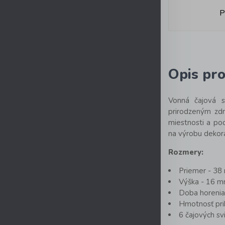
P
Opis pr
Vonná čajová 
prirodzeným zdr
miestnosti a po
na výrobu dekora
Rozmery:
Priemer - 3
Výška - 16 
Doba horenia 
Hmotnosť pri
6 čajových sv