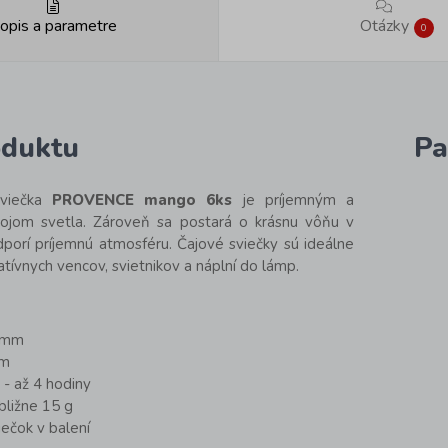
opis a parametre
Otázky
0
oduktu
Pa
sviečka
PROVENC
E
mango 6ks
je príjemným a
ojom svetla. Zároveň sa postará o krásnu vôňu v
dporí príjemnú atmosféru. Čajové sviečky sú ideálne
tívnych vencov, svietnikov a náplní do lámp.
8 mm
mm
- až 4 hodiny
bližne 15 g
iečok v balení