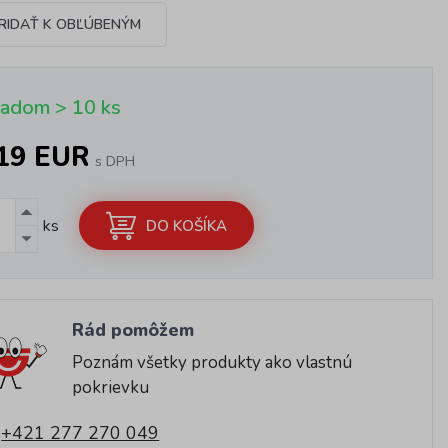
RIDAŤ K OBĽÚBENÝM
ladom > 10 ks
,19 EUR
s DPH
ks
DO KOŠÍKA
Rád pomôžem
Poznám všetky produkty ako vlastnú
pokrievku
+421 277 270 049