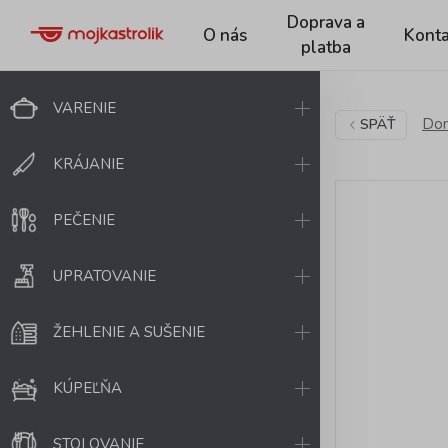
Doprava a
O nás
Konta
platba
VARENIE
Dom
SPÄŤ
KRÁJANIE
PEČENIE
UPRATOVANIE
ŽEHLENIE A SUŠENIE
KÚPEĽŇA
STOLOVANIE