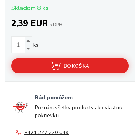
Skladom 8 ks
2,39 EUR
s DPH
ks
DO KOŠÍKA
Rád pomôžem
Poznám všetky produkty ako vlastnú
pokrievku
+421 277 270 049