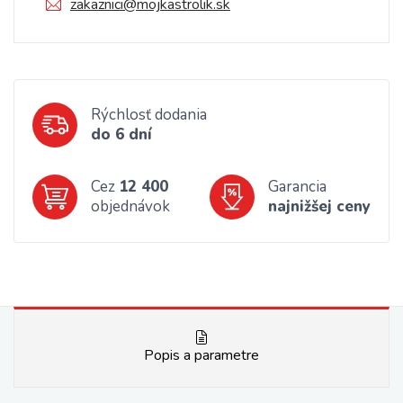
zakaznici@mojkastrolik.sk
Rýchlosť dodania
do 6 dní
Cez
12 400
Garancia
objednávok
najnižšej ceny
Popis a parametre