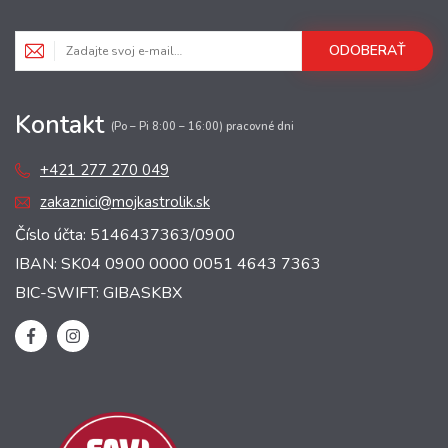
ODOBERAŤ
Kontakt
(Po – Pi 8:00 – 16:00) pracovné dni
+421 277 270 049
zakaznici@mojkastrolik.sk
Číslo účta: 5146437363/0900
IBAN: SK04 0900 0000 0051 4643 7363
BIC-SWIFT: GIBASKBX