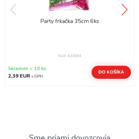
Party frkačka 35cm 6ks
Kód: A33064
Skladom > 10 ks
DO KOŠÍKA
2,39 EUR
s DPH
Sme priami dovozcovia