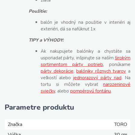
zlatá
Použitie:
balón je vhodný na použitie v interiéri aj
exteriéri, dá sa nafúknuť 1x
TIPY a VÝHODY:
Ak nakupujete balóniky a chystáte sa
usporiadať párty, inšpirujte sa naším
širokým
sortimentom párty potrieb
, ponúkame
párty dekorácie
,
balóniky rôznych tvarov
a
veľkostí alebo
jednorazový párty riad
. Na
tortu si môžete vybrať
narozeninové
sviečky
, alebo
pompérovú fontánu
.
Parametre produktu
Značka
TORO
Výška
30 cm