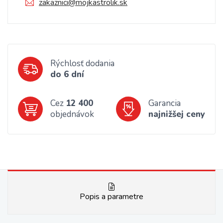
zakaznici@mojkastrolik.sk
Rýchlosť dodania
do 6 dní
Cez
12 400
Garancia
objednávok
najnižšej ceny
Popis a parametre