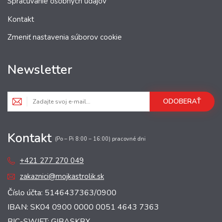
Spracúvanie osobných údajov
Kontakt
Zmeniť nastavenia súborov cookie
Newsletter
ODOBERAŤ
Kontakt
(Po – Pi 8:00 – 16:00) pracovné dni
+421 277 270 049
zakaznici@mojkastrolik.sk
Číslo účta: 5146437363/0900
IBAN: SK04 0900 0000 0051 4643 7363
BIC-SWIFT: GIBASKBX