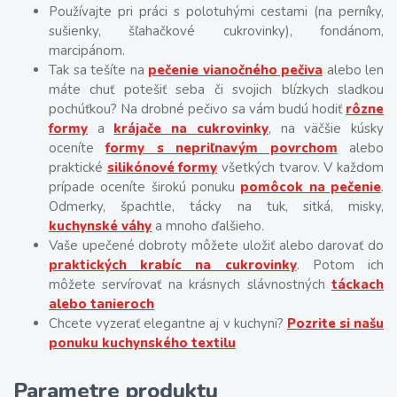
Používajte pri práci s polotuhými cestami (na perníky,
sušienky, šľahačkové cukrovinky), fondánom,
marcipánom.
Tak sa tešíte na
pečenie vianočného pečiva
alebo len
máte chuť potešiť seba či svojich blízkych sladkou
pochúťkou? Na drobné pečivo sa vám budú hodiť
rôzne
formy
a
krájače na cukrovinky
, na väčšie kúsky
oceníte
formy s nepriľnavým povrchom
alebo
praktické
silikónové formy
všetkých tvarov. V každom
prípade oceníte širokú ponuku
pomôcok na pečenie
.
Odmerky, špachtle, tácky na tuk, sitká, misky,
kuchynské váhy
a mnoho ďalšieho.
Vaše upečené dobroty môžete uložiť alebo darovať do
praktických krabíc na cukrovinky
. Potom ich
môžete servírovať na krásnych slávnostných
táckach
alebo tanieroch
Chcete vyzerať elegantne aj v kuchyni?
Pozrite si našu
ponuku kuchynského textilu
Parametre produktu