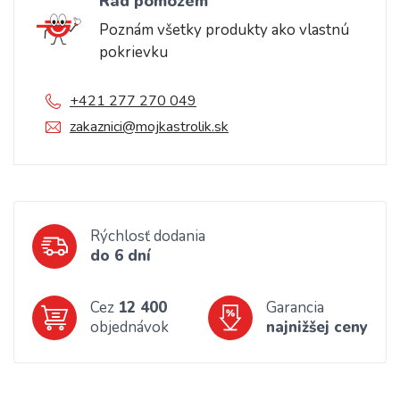
Rád pomôžem
Poznám všetky produkty ako vlastnú
pokrievku
+421 277 270 049
zakaznici@mojkastrolik.sk
Rýchlosť dodania
do 6 dní
Cez
12 400
Garancia
objednávok
najnižšej ceny