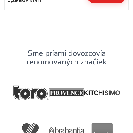
1,29 EUR
s DPH
Sme priami dovozcovia
renomovaných značiek