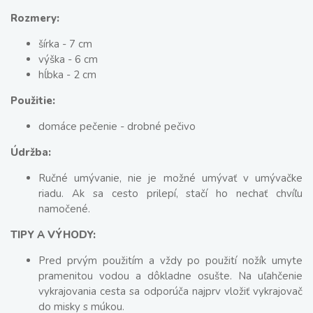
Rozmery:
šírka - 7 cm
výška - 6 cm
hĺbka - 2 cm
Použitie:
domáce pečenie - drobné pečivo
Údržba:
Ručné umývanie, nie je možné umývať v umývačke
riadu. Ak sa cesto prilepí, stačí ho nechať chvíľu
namočené.
TIPY A VÝHODY:
Pred prvým použitím a vždy po použití nožík umyte
pramenitou vodou a dôkladne osušte. Na uľahčenie
vykrajovania cesta sa odporúča najprv vložiť vykrajovač
do misky s múkou.