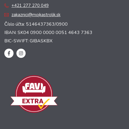
+421 277 270 049
zakaznici@mojkastrolik.sk
Číslo účta: 5146437363/0900
IBAN: SK04 0900 0000 0051 4643 7363
BIC-SWIFT: GIBASKBX