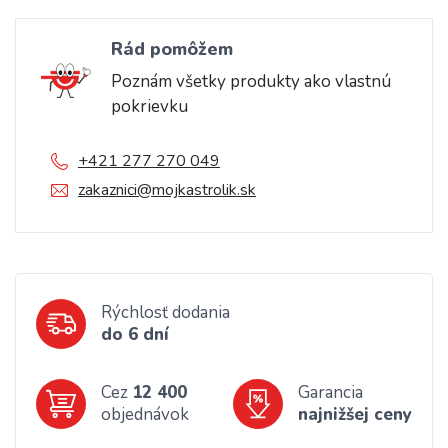
Rád pomôžem
Poznám všetky produkty ako vlastnú
pokrievku
+421 277 270 049
zakaznici@mojkastrolik.sk
Rýchlosť dodania
do 6 dní
Cez
12 400
Garancia
objednávok
najnižšej ceny