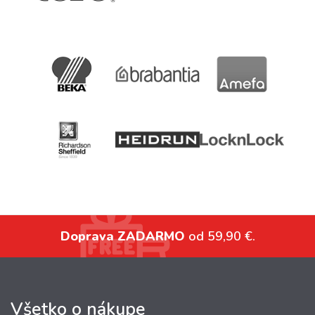
Doprava ZADARMO
od 59,90 €.
Všetko o nákupe