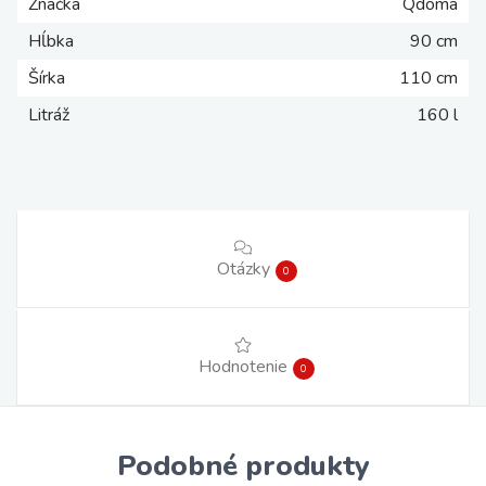
Značka
Qdoma
Hĺbka
90 cm
Šírka
110 cm
Litráž
160 l
Otázky
0
Hodnotenie
0
Podobné produkty