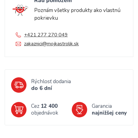
Rád pomôžem
Poznám všetky produkty ako vlastnú
pokrievku
+421 277 270 049
zakaznici@mojkastrolik.sk
Rýchlosť dodania
do 6 dní
Cez
12 400
Garancia
objednávok
najnižšej ceny