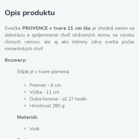
Opis produktu
Sviečka
PROVENCE v tvare 11 cm lila
je vhodná nielen na
dekoráciu a spríjemnenie chvíľ strávených doma, na výrobu
rôznych vencov, ale aj ako intímny zdroj svetla počas
romantických chvíľ
Rozmery:
Stĺpik je v tvare písmena
.
Priemer - 6 cm
Výška - 11 cm
Doba horenia - až 27 hodín
Hmotnosť 280 g
Materiál:
Vosk