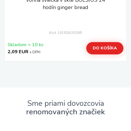
Vonná sviečka v skle BOLSIUS 24
hodín ginger bread
Kód: 101926150395
Skladom > 10 ks
DO KOŠÍKA
2,09 EUR
s DPH
Sme priami dovozcovia
renomovaných značiek