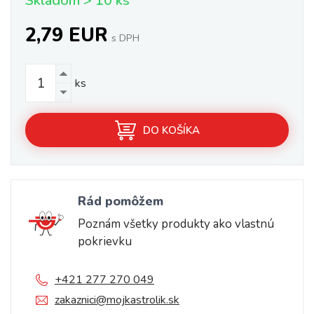
Skladom > 10 ks
2,79 EUR
s DPH
ks
DO KOŠÍKA
Rád pomôžem
Poznám všetky produkty ako vlastnú
pokrievku
+421 277 270 049
zakaznici@mojkastrolik.sk