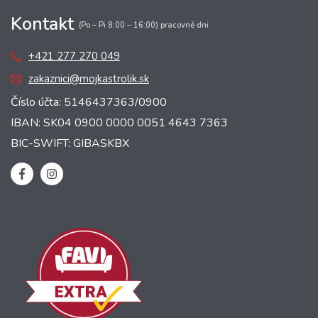
Kontakt
(Po – Pi 8:00 – 16:00) pracovné dni
+421 277 270 049
zakaznici@mojkastrolik.sk
Číslo účta: 5146437363/0900
IBAN: SK04 0900 0000 0051 4643 7363
BIC-SWIFT: GIBASKBX