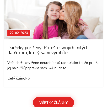
27. 02. 2023
Darčeky pre ženy: Potešte svojich milých
darčekom, ktorý sami vyrobíte
Veľa darčekov žene neurobí takú radosť ako to, čo pre ňu
jej najbližší pripravia sami. Až budete…
Celý článok
VŠETKY ČLÁNKY