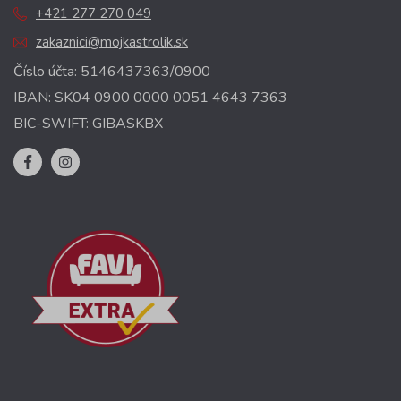
+421 277 270 049
zakaznici@mojkastrolik.sk
Číslo účta: 5146437363/0900
IBAN: SK04 0900 0000 0051 4643 7363
BIC-SWIFT: GIBASKBX