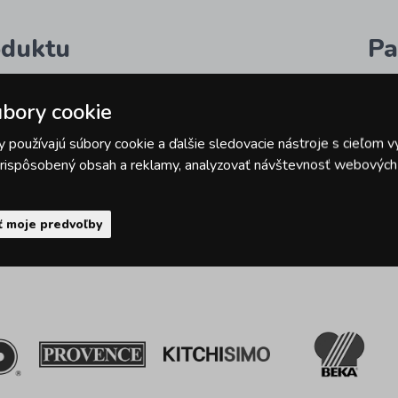
oduktu
Pa
cká miska 14 cm sob
Z
bory cookie
 používajú súbory cookie a ďalšie sledovacie nástroje s cieľom v
 prispôsobený obsah a reklamy, analyzovať návštevnosť webových s
ť moje predvoľby
Sme priami dovozcovia
ren