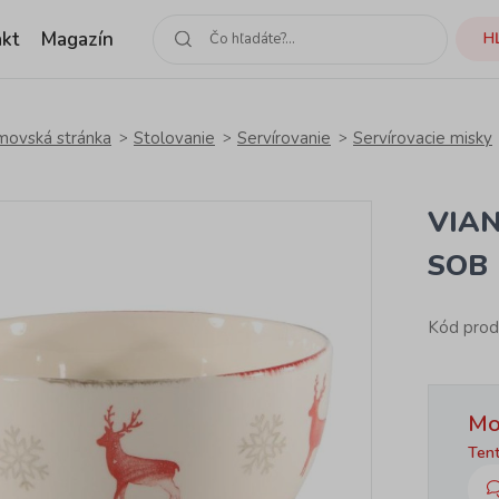
kt
Magazín
H
ovská stránka
Stolovanie
Servírovanie
Servírovacie misky
VIA
SOB
Kód prod
Mo
Tent