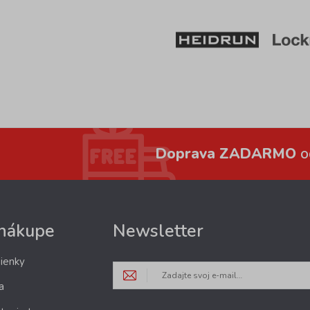
Doprava ZADARMO
o
 nákupe
Newsletter
ienky
a