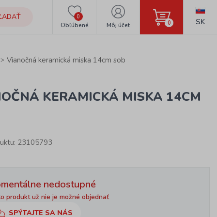
ĽADAŤ
0
SK
0
Obľúbené
Môj účet
Vianočná keramická miska 14cm sob
NOČNÁ KERAMICKÁ MISKA 14CM
uktu: 23105793
mentálne nedostupné
o produkt už nie je možné objednať
SPÝTAJTE SA NÁS