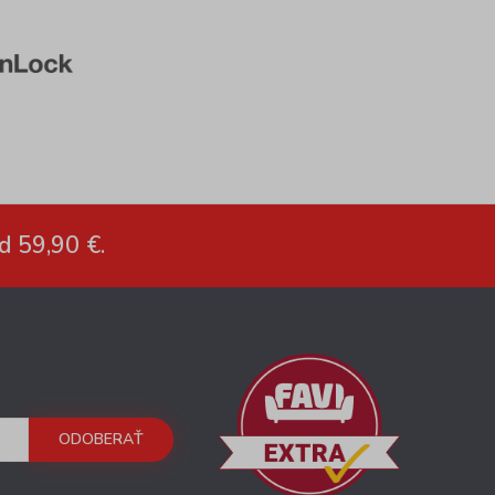
d 59,90 €.
ODOBERAŤ