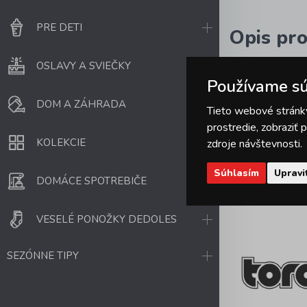
PRE DETI
Opis pr
OSLAVY A SVIEČKY
Vianočná kerami
Používame sú
DOM A ZÁHRADA
Tieto webové stránky
prostredie, zobraziť
KOLEKCIE
zdroje návštevnosti.
Súhlasím
Upravi
DOMÁCE SPOTREBIČE
VESELÉ PONOŽKY DEDOLES
SEZÓNNE TIPY