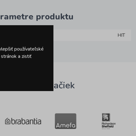
rametre produktu
načka
HIT
ylepšiť používateľské
tránok a zistiť
omovaných značiek