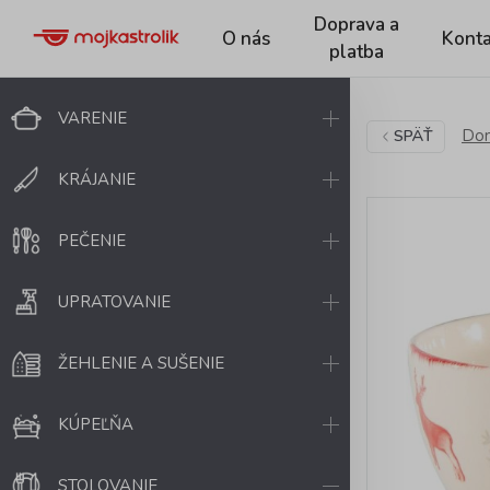
Doprava a
O nás
Konta
platba
VARENIE
Dom
SPÄŤ
KRÁJANIE
PEČENIE
UPRATOVANIE
ŽEHLENIE A SUŠENIE
KÚPEĽŇA
STOLOVANIE