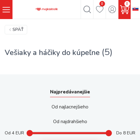
0
0
SPÄŤ
(5)
Vešiaky a háčiky do kúpeľne
Najpredávanejšie
Od najlacnejšieho
Od najdrahšieho
Od
4
EUR
Do
8
EUR