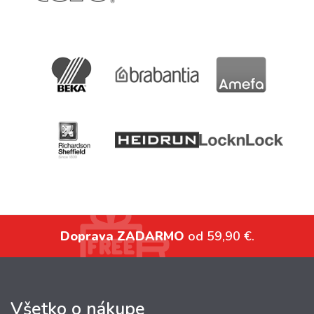
Doprava ZADARMO
od 59,90 €.
Všetko o nákupe