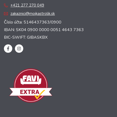
+421 277 270 049
zakaznici@mojkastrolik.sk
Číslo účta: 5146437363/0900
IBAN: SK04 0900 0000 0051 4643 7363
BIC-SWIFT: GIBASKBX