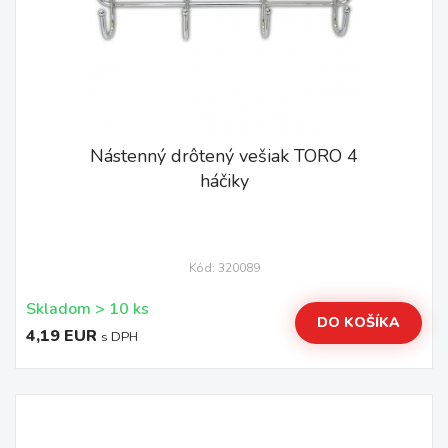
Nástenný drôtený vešiak TORO 4
háčiky
Kód: 320089
Skladom > 10 ks
DO KOŠÍKA
4,19 EUR
s DPH