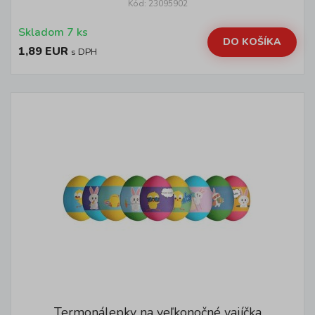
Kód: 23095902
Skladom 7 ks
DO KOŠÍKA
1,89 EUR
s DPH
Termonálepky na veľkonočné vajíčka