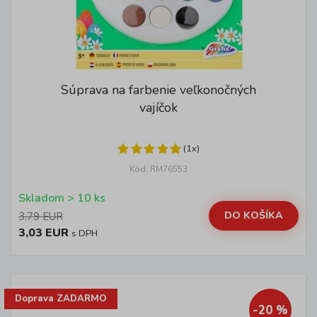
Súprava na farbenie veľkonočných
vajíčok
(1x)
Kód: RM76553
Skladom > 10 ks
DO KOŠÍKA
3,79 EUR
3,03 EUR
s DPH
Doprava ZADARMO
-20 %