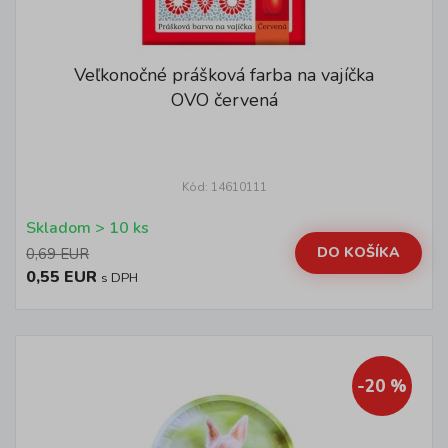
Veľkonočné prášková farba na vajíčka
OVO červená
Kód: 14610111
Skladom > 10 ks
DO KOŠÍKA
0,69 EUR
0,55 EUR
s DPH
-20 %