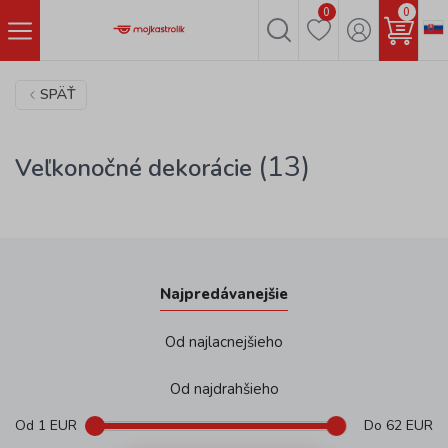
0
0
SPÄŤ
(13)
Veľkonočné dekorácie
Najpredávanejšie
Od najlacnejšieho
Od najdrahšieho
Od
1
EUR
Do
62
EUR