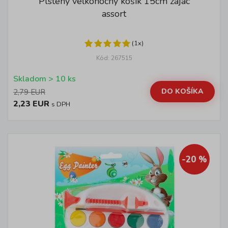
Plstený veľkonočný košík 15cm zajac
assort
(1x)
Kód: 267515
Skladom > 10 ks
DO KOŠÍKA
2,79 EUR
2,23 EUR
s DPH
-20 %