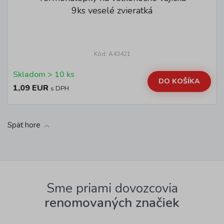
9ks veselé zvieratká
Kód: A43421
Skladom > 10 ks
DO KOŠÍKA
1,09 EUR
s DPH
Späť hore
Sme priami dovozcovia
renomovaných značiek