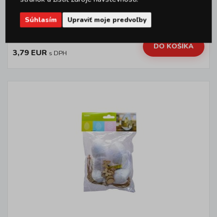
Súhlasím
Upraviť moje predvoľby
Kód: A17323
Skladom 4 ks
DO KOŠÍKA
3,79 EUR
s DPH