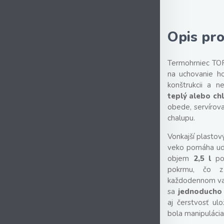
Opis pr
Termohrniec TO
na uchovanie ho
konštrukcii a 
teplý alebo chl
obede, servírova
chalupu.
Vonkajší plastov
veko pomáha udr
objem
2,5 l
po
pokrmu, čo z 
každodennom vare
sa
jednoducho
aj čerstvosť ul
bola manipuláci