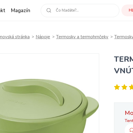
kt
Magazín
H
ovská stránka
Nápoje
Termosky a termohrnčeky
Termosk
TER
VNÚ
Mo
Tent