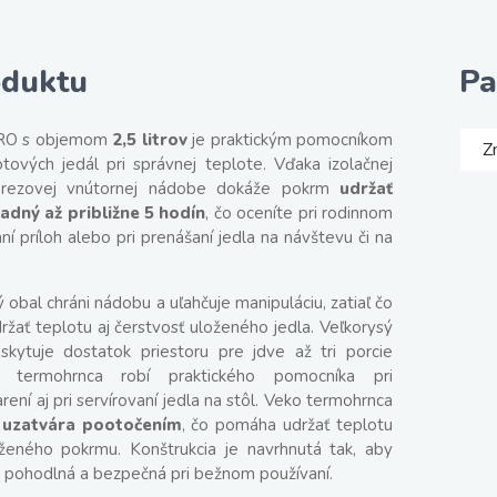
oduktu
Pa
RO s objemom
2,5 litrov
je praktickým pomocníkom
Z
tových jedál pri správnej teplote. Vďaka izolačnej
nerezovej vnútornej nádobe dokáže pokrm
udržať
adný až približne 5 hodín
, čo oceníte pri rodinnom
ní príloh alebo pri prenášaní jedla na návštevu či na
ý obal chráni nádobu a uľahčuje manipuláciu, zatiaľ čo
žať teplotu aj čerstvosť uloženého jedla. Veľkorysý
skytuje dostatok priestoru pre jdve až tri porcie
termohrnca robí praktického pomocníka pri
ní aj pri servírovaní jedla na stôl. Veko termohrnca
 uzatvára pootočením
, čo pomáha udržať teplotu
oženého pokrmu. Konštrukcia je navrhnutá tak, aby
a pohodlná a bezpečná pri bežnom používaní.