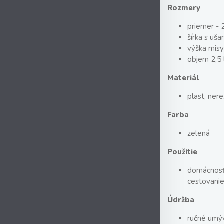
Rozmery
priemer - 
šírka s uš
výška misy
objem 2,5 
Materiál
plast, nere
Farba
zelená
Použitie
domácnosť
cestovani
Údržba
ručné umý