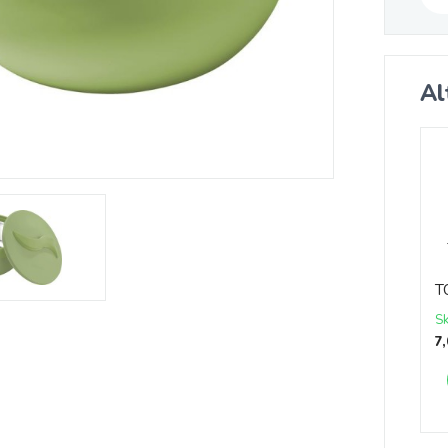
Al
T
S
7