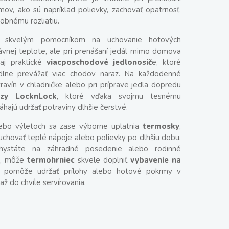
mov, ako sú napríklad polievky, zachovať opatrnosť,
obnému rozliatiu.
e skvelým pomocníkom na uchovanie hotových
ávnej teplote, ale pri prenášaní jedál mimo domova
j praktické
viacposchodové jedlonosič
e, ktoré
lne prevážať viac chodov naraz. Na každodenné
ravín v chladničke alebo pri príprave jedla dopredu
zy LocknLock
, ktoré vďaka svojmu tesnému
hajú udržať potraviny dlhšie čerstvé.
lebo výletoch sa zase výborne uplatnia
termosky
,
uchovať teplé nápoje alebo polievky po dlhšiu dobu.
hystáte na záhradné posedenie alebo rodinné
u, môže
termohrniec
skvele doplniť
vybavenie na
e pomôže udržať prílohy alebo hotové pokrmy v
až do chvíle servírovania.