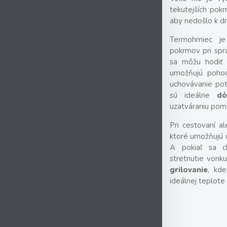
tekutejších pokr
aby nedošlo k dr
Termohrniec j
pokrmov pri spr
sa môžu hodiť a
umožňujú pohod
uchovávanie pot
sú ideálne
dó
uzatváraniu pomá
Pri cestovaní a
ktoré umožňujú 
A pokiaľ sa c
stretnutie vonk
grilovanie
, kd
ideálnej teplote 