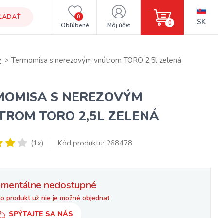
ĽADAŤ
0
SK
0
Obľúbené
Môj účet
y
Termomisa s nerezovým vnútrom TORO 2,5l zelená
MOMISA S NEREZOVÝM
TROM TORO 2,5L ZELENÁ
(1x)
Kód produktu: 268478
mentálne nedostupné
o produkt už nie je možné objednať
SPÝTAJTE SA NÁS