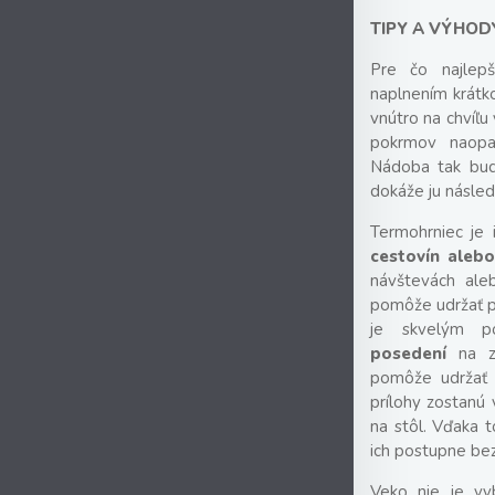
TIPY A VÝHOD
Pre čo najlep
naplnením krátko
vnútro na chvíľu
pokrmov naopa
Nádoba tak bude
dokáže ju násled
Termohrniec je 
cestovín alebo
návštevách aleb
pomôže udržať p
je skvelým p
posedení
na z
pomôže udržať 
prílohy zostanú 
na stôl. Vďaka t
ich postupne bez
Veko nie je vy