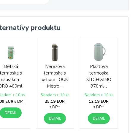
ternatívy produktu
Detská
Nerezová
Plastová
termoska s
termoska s
termoska
náustkom
uchom LOCK
KITCHISIMO
ORO 400ml…
Metro…
970ml…
kladom > 10 ks
Skladom > 10 ks
Skladom > 10 ks
,09 EUR
s DPH
25,19 EUR
12,19 EUR
s DPH
s DPH
DETAIL
DETAIL
DETAIL