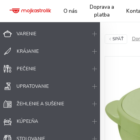
Doprava a
O nás
Konta
platba
VARENIE
Dom
SPÄŤ
KRÁJANIE
PEČENIE
UPRATOVANIE
ŽEHLENIE A SUŠENIE
KÚPEĽŇA
STOLOVANIE