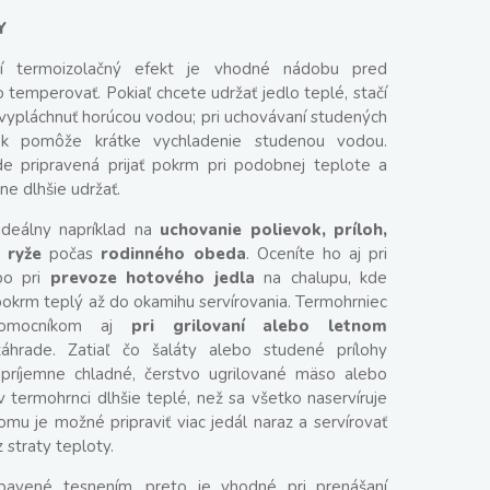
Y
ší termoizolačný efekt je vhodné nádobu pred
 temperovať. Pokiaľ chcete udržať jedlo teplé, stačí
 vypláchnuť horúcou vodou; pri uchovávaní studených
k pomôže krátke vychladenie studenou vodou.
 pripravená prijať pokrm pri podobnej teplote a
ne dlhšie udržať.
ideálny napríklad na
uchovanie polievok, príloh,
 ryže
počas
rodinného obeda
. Oceníte ho aj pri
o pri
prevoze hotového jedla
na chalupu, kde
okrm teplý až do okamihu servírovania. Termohrniec
omocníkom aj
pri grilovaní alebo letnom
áhrade. Zatiaľ čo šaláty alebo studené prílohy
príjemne chladné, čerstvo ugrilované mäso alebo
v termohrnci dlhšie teplé, než sa všetko naservíruje
omu je možné pripraviť viac jedál naraz a servírovať
 straty teploty.
bavené tesnením, preto je vhodné pri prenášaní