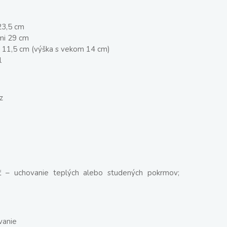
23,5 cm
ami 29 cm
 11,5 cm (výška s vekom 14 cm)
l
z
 – uchovanie teplých alebo studených pokrmov;
e
vanie