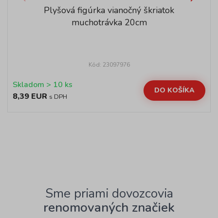
Plyšová figúrka vianočný škriatok
muchotrávka 20cm
Kód: 23097976
Skladom > 10 ks
DO KOŠÍKA
8,39 EUR
s DPH
Sme priami dovozcovia
renomovaných značiek