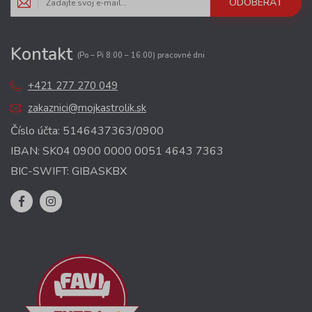
ODOBERAŤ
Kontakt
(Po – Pi 8:00 – 16:00) pracovné dni
+421 277 270 049
zakaznici@mojkastrolik.sk
Číslo účta: 5146437363/0900
IBAN: SK04 0900 0000 0051 4643 7363
BIC-SWIFT: GIBASKBX