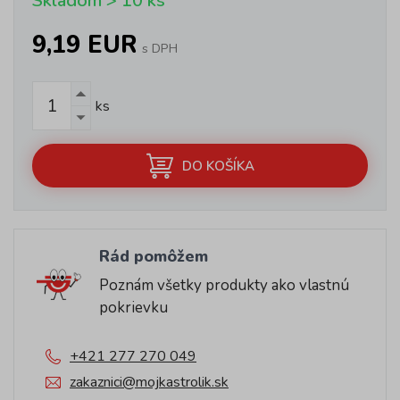
Skladom > 10 ks
9,19 EUR
s DPH
ks
DO KOŠÍKA
Rád pomôžem
Poznám všetky produkty ako vlastnú
pokrievku
+421 277 270 049
zakaznici@mojkastrolik.sk