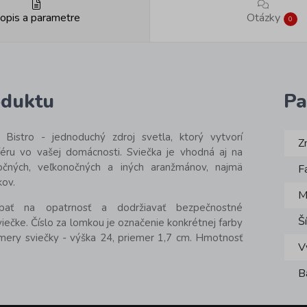
opis a parametre
Otázky
0
oduktu
Pa
 Bistro - jednoduchý zdroj svetla, ktorý vytvorí
Z
éru vo vašej domácnosti. Sviečka je vhodná aj na
nočných, veľkonočných a iných aranžmánov, najmä
F
kov.
M
bať na opatrnosť a dodržiavať bezpečnostné
Š
iečke. Číslo za lomkou je označenie konkrétnej farby
ozmery sviečky - výška 24, priemer 1,7 cm. Hmotnosť
V
B