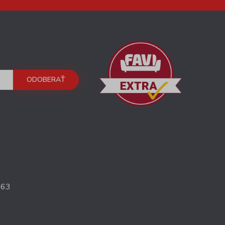
ODOBERAŤ
363