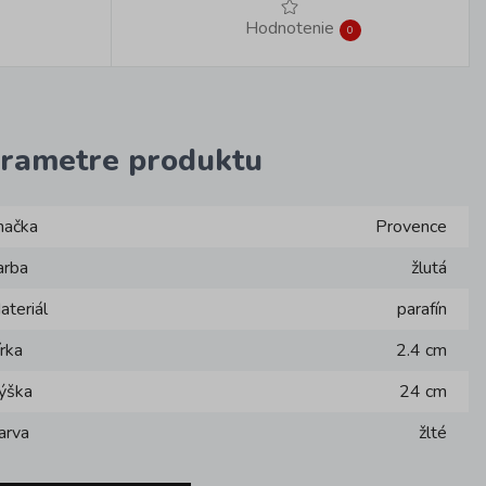
Hodnotenie
0
rametre produktu
načka
Provence
arba
žlutá
ateriál
parafín
írka
2.4 cm
ýška
24 cm
arva
žlté