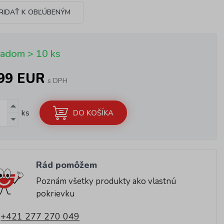
RIDAŤ K OBĽÚBENÝM
ladom > 10 ks
,99 EUR
s DPH
ks
DO KOŠÍKA
Rád pomôžem
Poznám všetky produkty ako vlastnú
pokrievku
+421 277 270 049