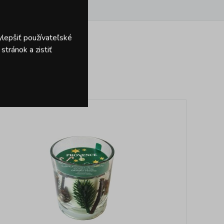
ylepšiť používateľské
tránok a zistiť
dukty