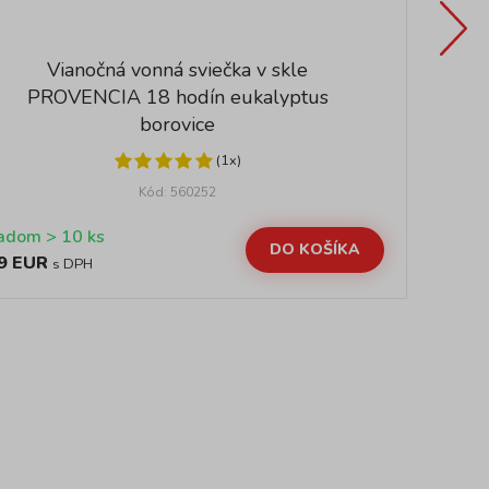
Vianočná vonná sviečka v skle
PROVENCIA 18 hodín eukalyptus
borovice
(1x)
Kód: 560252
Skladom > 10 ks
DO KOŠÍKA
9 EUR
6,
s DPH