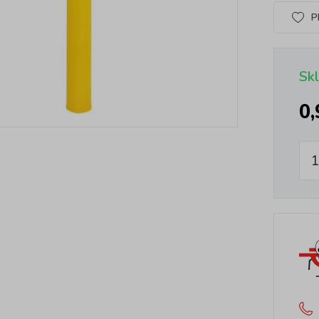
P
Sk
0