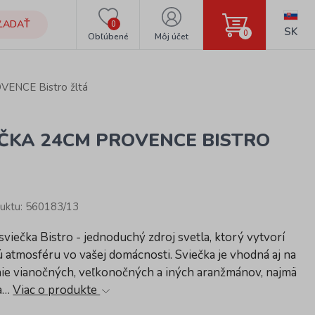
ĽADAŤ
0
SK
0
Obľúbené
Môj účet
VENCE Bistro žltá
EČKA 24CM PROVENCE BISTRO
Á
uktu: 560183/13
sviečka Bistro - jednoduchý zdroj svetla, ktorý vytvorí
 atmosféru vo vašej domácnosti. Sviečka je vhodná aj na
nie vianočných, veľkonočných a iných aranžmánov, najmä
 a…
Viac o produkte