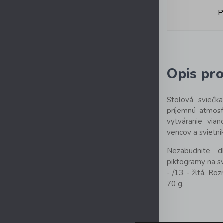
P
Opis pr
Stolová sviečka
príjemnú atmosf
vytváranie via
vencov a svietni
Nezabudnite d
piktogramy na sv
- /13 - žltá. R
70 g.