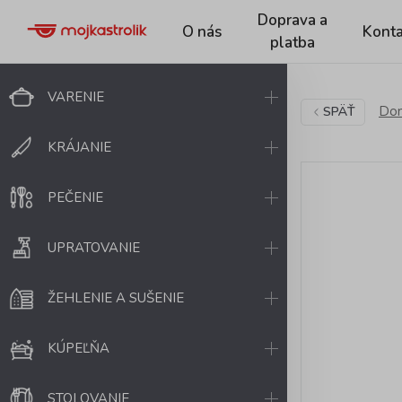
Doprava a
O nás
Konta
platba
VARENIE
Dom
SPÄŤ
KRÁJANIE
PEČENIE
UPRATOVANIE
ŽEHLENIE A SUŠENIE
KÚPEĽŇA
STOLOVANIE