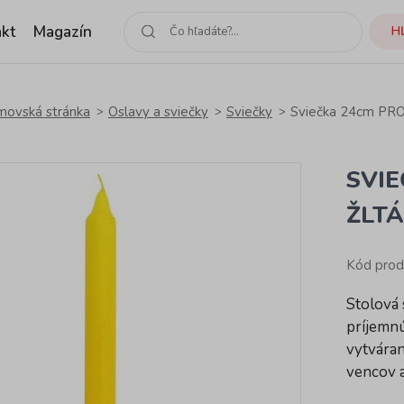
kt
Magazín
H
ovská stránka
Oslavy a sviečky
Sviečky
Sviečka 24cm PRO
SVI
ŽLT
Kód prod
Stolová 
príjemnú
vytvára
vencov