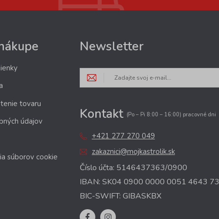
 nákupe
Newsletter
ienky
a
tenie tovaru
Kontakt
(Po – Pi 8:00 – 16:00) pracovné dni
bných údajov
+421 277 270 049
zakaznici@mojkastrolik.sk
ia súborov cookie
Číslo účta: 5146437363/0900
IBAN: SK04 0900 0000 0051 4643 7
BIC-SWIFT: GIBASKBX