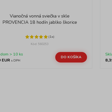
Vianočná vonná sviečka v skle
PROVENCIA 18 hodín jablko škorice
(1x)
Kód: 560253
Skladom > 10 ks
DO KOŠÍKA
9 EUR
8,3
s DPH