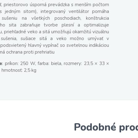
ď, priestorovo úsporná prevádzka s menším počtom
s jedným sitom), integrovaný ventilátor pomáha
sušeniu na všetkých poschodiach, konštrukcia
eho sita zabraňuje tvorbe plesní a optimalizuje
, priehľadné veko a sitá umožňujú okamžitú vizuálnu
 sušenia, sušiace sitá a veko možno umývať v
 podsvietený hlavný vypínač so svetelnou indikáciou
ná ochrana proti prehriatiu
e
: príkon: 250 W, farba: biela, rozmery: 23,5 × 33 ×
, hmotnosť: 2,5 kg
Podobné pro