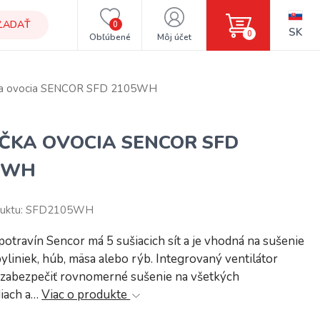
ĽADAŤ
0
SK
0
Obľúbené
Môj účet
ka ovocia SENCOR SFD 2105WH
ČKA OVOCIA SENCOR SFD
5WH
duktu: SFD2105WH
potravín Sencor má 5 sušiacich sít a je vhodná na sušenie
byliniek, húb, mäsa alebo rýb. Integrovaný ventilátor
zabezpečiť rovnomerné sušenie na všetkých
iach a…
Viac o produkte