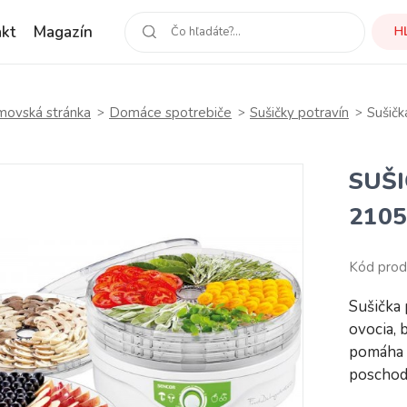
kt
Magazín
H
ovská stránka
Domáce spotrebiče
Sušičky potravín
Sušič
SUŠI
210
Kód pro
Sušička 
ovocia, 
pomáha 
poschod