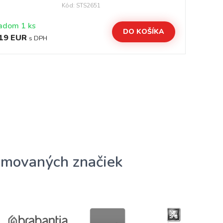
Kód: STS2651
adom 1 ks
Sk
DO KOŠÍKA
19 EUR
18
s DPH
omovaných značiek