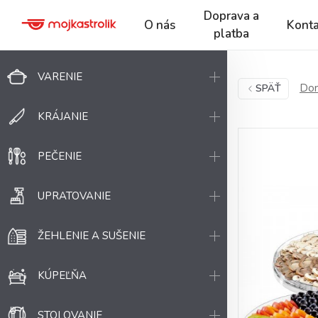
Doprava a
O nás
Konta
platba
VARENIE
Dom
SPÄŤ
KRÁJANIE
PEČENIE
UPRATOVANIE
ŽEHLENIE A SUŠENIE
KÚPEĽŇA
STOLOVANIE