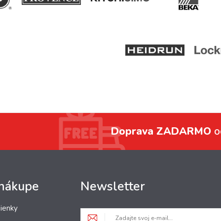
Doprava ZADARMO
o
 nákupe
Newsletter
ienky