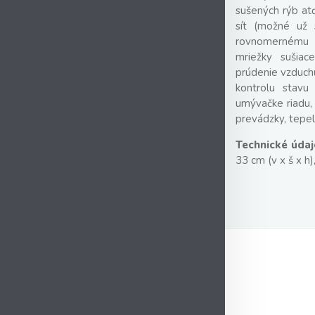
sušených rýb at
sít (možné už 
rovnomernému 
mriežky sušiac
prúdenie vzduchu
kontrolu stavu
umývačke riadu,
prevádzky, tepel
Technické údaj
33 cm (v x š x h)