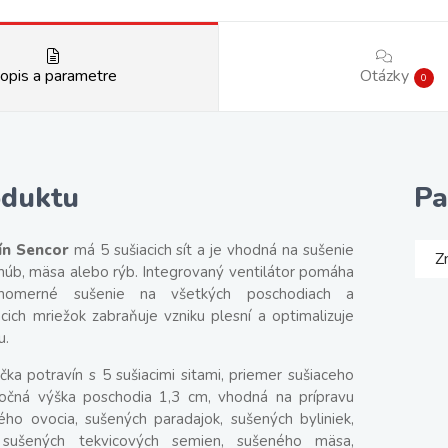
opis a parametre
Otázky
0
oduktu
Pa
ín Sencor
má 5 sušiacich sít a je vhodná na sušenie
Z
, húb, mäsa alebo rýb. Integrovaný ventilátor pomáha
vnomerné sušenie na všetkých poschodiach a
acich mriežok zabraňuje vzniku plesní a optimalizuje
u.
ička potravín s 5 sušiacimi sitami, priemer sušiaceho
točná výška poschodia 1,3 cm, vhodná na prípravu
ného ovocia, sušených paradajok, sušených byliniek,
 sušených tekvicových semien, sušeného mäsa,