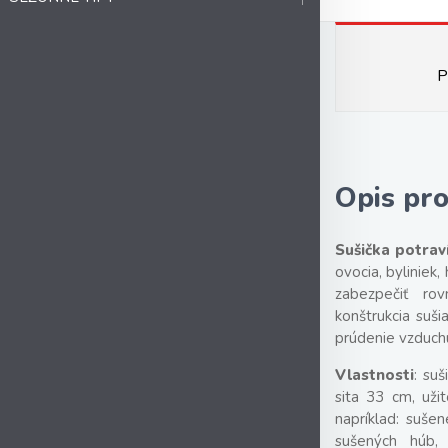
P
Opis pr
Sušička potrav
ovocia, byliniek
zabezpečiť ro
konštrukcia suši
prúdenie vzduch
Vlastnosti
: suš
sita 33 cm, uži
napríklad: suše
sušených húb,