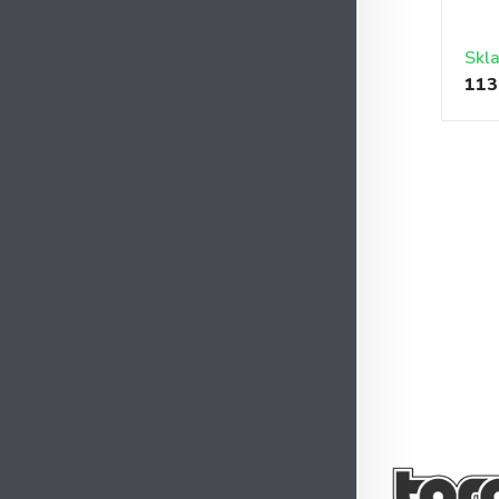
Skl
113