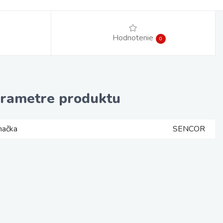
Hodnotenie
0
rametre produktu
načka
SENCOR