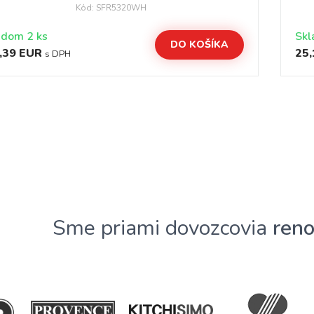
Kód: SFR5320WH
adom 2 ks
Skl
DO KOŠÍKA
,39 EUR
25,
s DPH
Sme priami dovozcovia
ren