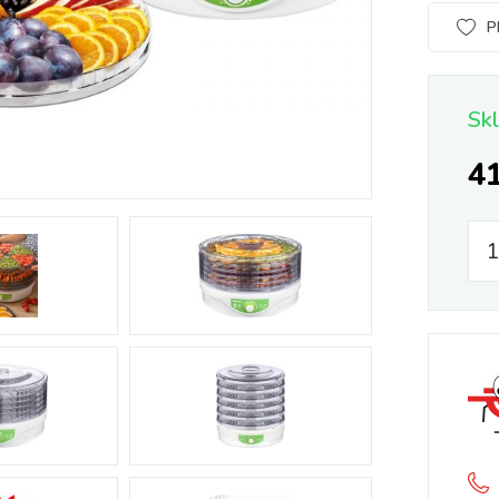
P
Sk
4