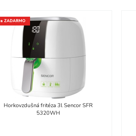
va ZADARMO
Horkovzdušná fritéza 3l Sencor SFR
5320WH