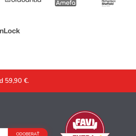
d 59,90 €.
ODOBERAŤ