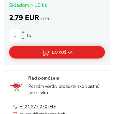
Skladom > 10 ks
2,79 EUR
s DPH
ks
DO KOŠÍKA
Rád pomôžem
Poznám všetky produkty ako vlastnú
pokrievku
+421 277 270 049