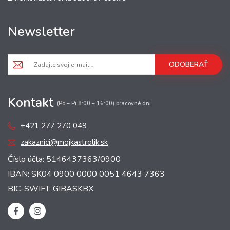
Newsletter
ODOBERAŤ
Kontakt
(Po – Pi 8:00 – 16:00) pracovné dni
+421 277 270 049
zakaznici@mojkastrolik.sk
Číslo účta: 5146437363/0900
IBAN: SK04 0900 0000 0051 4643 7363
BIC-SWIFT: GIBASKBX