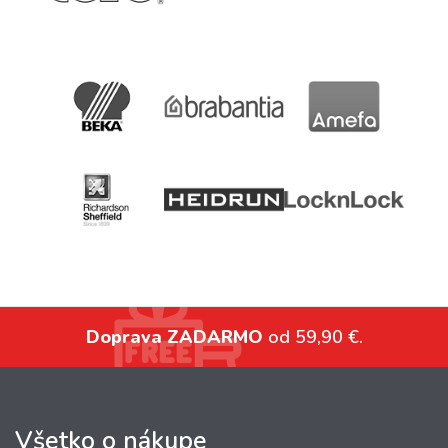
Doprava ZADARMO
od 59,90 €.
Všetko o nákupe