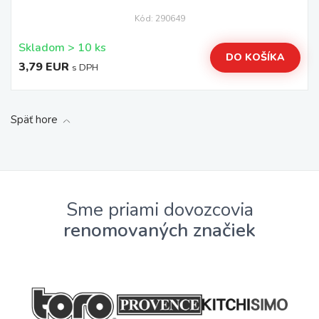
Kód: 290649
Skladom > 10 ks
DO KOŠÍKA
3,79 EUR
s DPH
Späť hore
Sme priami dovozcovia
renomovaných značiek