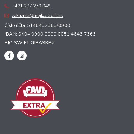
+421 277 270 049
zakaznici@mojkastrolik.sk
Číslo účta: 5146437363/0900
IBAN: SK04 0900 0000 0051 4643 7363
BIC-SWIFT: GIBASKBX