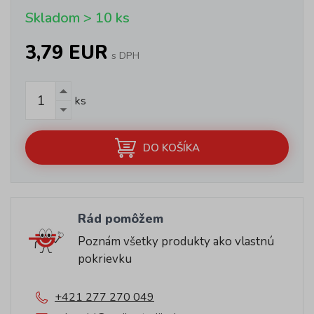
Skladom > 10 ks
3,79 EUR
s DPH
ks
DO KOŠÍKA
Rád pomôžem
Poznám všetky produkty ako vlastnú
pokrievku
+421 277 270 049