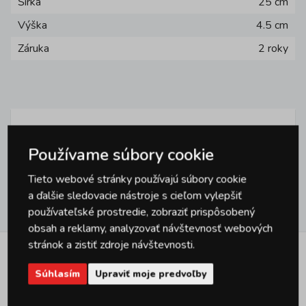
Šírka
25 cm
Výška
4.5 cm
Záruka
2 roky
Otázky
0
Používame súbory cookie
Tieto webové stránky používajú súbory cookie
a ďalšie sledovacie nástroje s cieľom vylepšiť
Hodnotenie
0
používateľské prostredie, zobraziť prispôsobený
obsah a reklamy, analyzovať návštevnosť webových
stránok a zistiť zdroje návštevnosti.
Podobné produkty
Súhlasím
Upraviť moje predvoľby