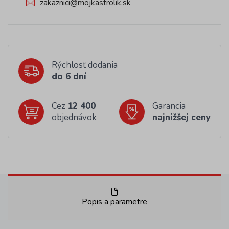
zakaznici@mojkastrolik.sk
Rýchlosť dodania
do 6 dní
Cez
12 400
Garancia
objednávok
najnižšej ceny
Popis a parametre