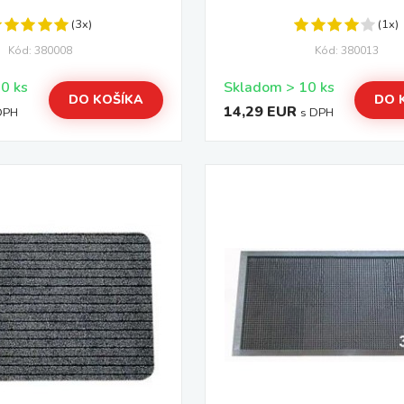
(3x)
(1x)
Kód: 380008
Kód: 380013
Skladom > 10 ks
Skladom > 10 ks
DO KOŠÍKA
DO 
14,29 EUR
DPH
s DPH