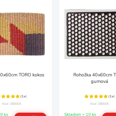
40x60cm TORO kokos
Rohožka 40x60cm 
gumová
(1x)
(1x)
Kód: 380004
Kód: 380005
Skladom > 10 ks
Skladom > 10 ks