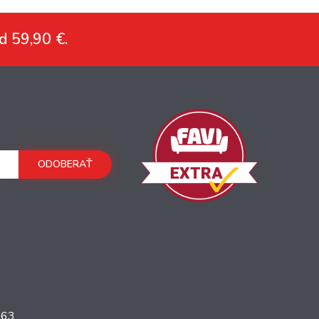
d 59,90 €.
ODOBERAŤ
363