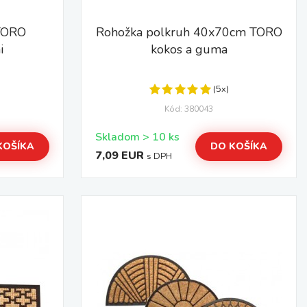
TORO
Rohožka polkruh 40x70cm TORO
i
kokos a guma
(5x)
Kód: 380043
Skladom > 10 ks
KOŠÍKA
DO KOŠÍKA
7,09 EUR
s DPH