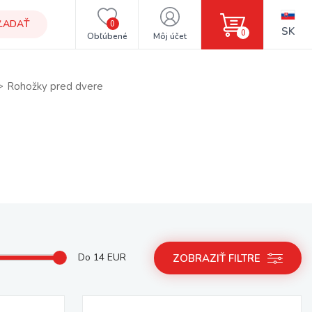
ĽADAŤ
0
SK
0
Obľúbené
Môj účet
Rohožky pred dvere
Do
14
EUR
ZOBRAZIŤ FILTRE