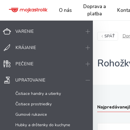
Doprava a
O nás
Konta
platba
VARENIE
Dom
SPÄŤ
KRÁJANIE
Rohožk
PEČENIE
UPRATOVANIE
Čistiace handry a utierky
Čistiace prostriedky
Najpredávanejš
Gumové rukavice
Hubky a drôtenky do kuchyne