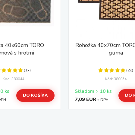
ka 40x60cm TORO
Rohožka 40x70cm TORO
mová s hrotmi
guma
(1x)
(2x)
Kód: 380044
Kód: 380054
Skladom > 10 ks
Skladom > 10 ks
DO KOŠÍKA
DO 
7,09 EUR
DPH
s DPH