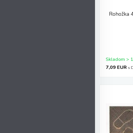
Rohožka 
7,09 EUR
s 