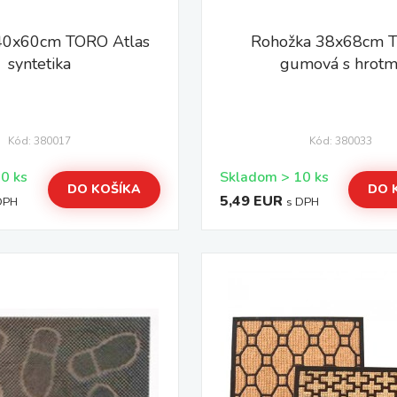
40x60cm TORO Atlas
Rohožka 38x68cm 
syntetika
gumová s hrotm
Kód: 380017
Kód: 380033
Skladom > 10 ks
Skladom > 10 ks
DO KOŠÍKA
DO 
5,49 EUR
DPH
s DPH