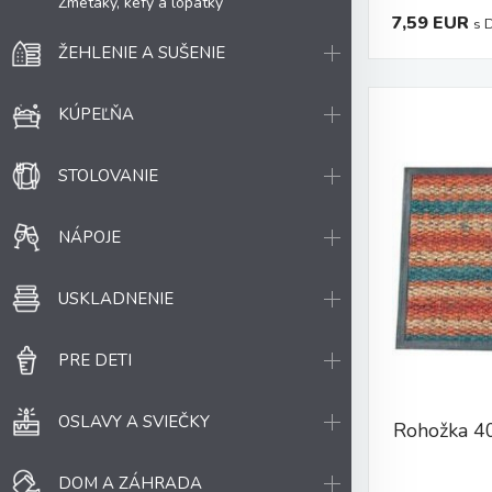
Zmetáky, kefy a lopatky
7,59 EUR
s 
ŽEHLENIE A SUŠENIE
KÚPEĽŇA
STOLOVANIE
NÁPOJE
USKLADNENIE
PRE DETI
OSLAVY A SVIEČKY
Rohožka 4
DOM A ZÁHRADA