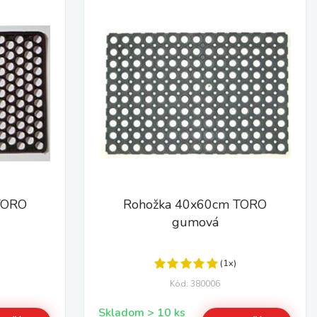
TORO
Rohožka 40x60cm TORO
gumová
(1x)
Kód: 380006
Skladom > 10 ks