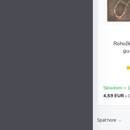
Rohož
gu
4,59 EUR
s 
Späť hore