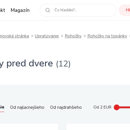
kt
Magazín
H
ovská stránka
Upratovanie
Rohožky
Rohožky na topánky
y pred dvere
(12)
ie
Od najlacnejšieho
Od najdrahšieho
Od
2
EUR