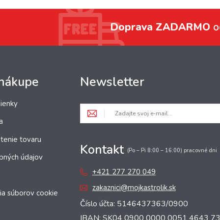
Doprava ZADARMO
o
 nákupe
Newsletter
ienky
a
tenie tovaru
Kontakt
(Po – Pi 8:00 – 16:00) pracovné dni
bných údajov
+421 277 270 049
zakaznici@mojkastrolik.sk
ia súborov cookie
Číslo účta: 5146437363/0900
IBAN: SK04 0900 0000 0051 4643 7