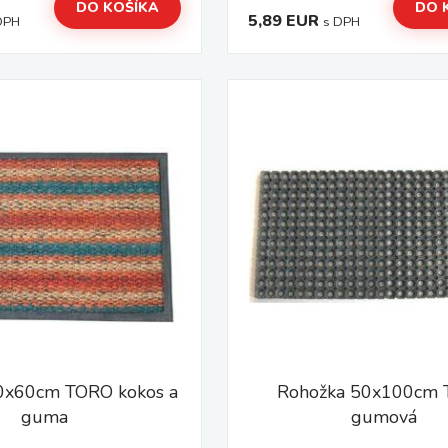
DO KOŠÍKA
DO 
5,89 EUR
DPH
s DPH
0x60cm TORO kokos a
Rohožka 50x100cm
guma
gumová