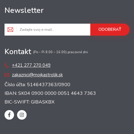
Newsletter
ODOBERAŤ
Kontakt
(Po – Pi 8:00 – 16:00) pracovné dni
+421 277 270 049
zakaznici@mojkastrolik.sk
Číslo účta: 5146437363/0900
IBAN: SK04 0900 0000 0051 4643 7363
BIC-SWIFT: GIBASKBX