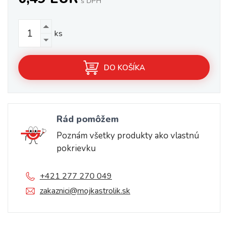
s DPH
ks
DO KOŠÍKA
Rád pomôžem
Poznám všetky produkty ako vlastnú
pokrievku
+421 277 270 049
zakaznici@mojkastrolik.sk