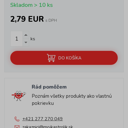
Skladom > 10 ks
2,79 EUR
s DPH
ks
DO KOŠÍKA
Rád pomôžem
Poznám všetky produkty ako vlastnú
pokrievku
+421 277 270 049
zakaznici@mojkastrolik.sk