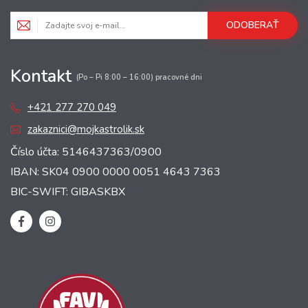
ODOBERAŤ
Kontakt
(Po – Pi 8:00 – 16:00) pracovné dni
+421 277 270 049
zakaznici@mojkastrolik.sk
Číslo účta: 5146437363/0900
IBAN: SK04 0900 0000 0051 4643 7363
BIC-SWIFT: GIBASKBX