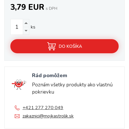
3,79 EUR
s DPH
ks
DO KOŠÍKA
Rád pomôžem
Poznám všetky produkty ako vlastnú
pokrievku
+421 277 270 049
zakaznici@mojkastrolik.sk