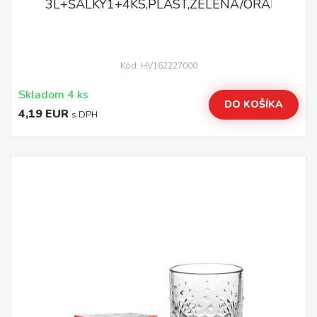
3L+ŠÁLKY1+4KS,PLAST,ZELENÁ/ORANŽOVÁ
Kód: HV162227000
Skladom 4 ks
DO KOŠÍKA
4,19 EUR
s DPH