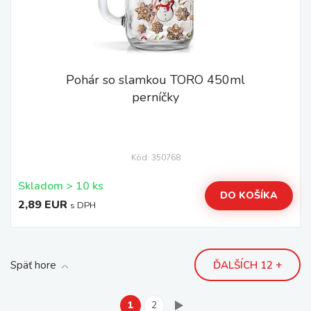
Pohár so slamkou TORO 450ml
perníčky
Kód: 350768
Skladom > 10 ks
DO KOŠÍKA
2,89 EUR
s DPH
Späť hore
ĎALŠÍCH 12 +
1
2