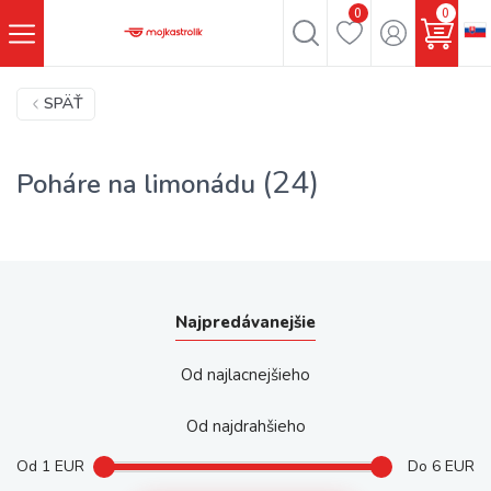
0
0
SPÄŤ
(24)
Poháre na limonádu
Najpredávanejšie
Od najlacnejšieho
Od najdrahšieho
Od
1
EUR
Do
6
EUR