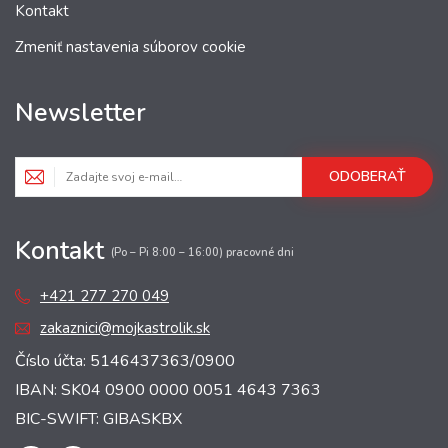
Kontakt
Zmeniť nastavenia súborov cookie
Newsletter
ODOBERAŤ
Kontakt
(Po – Pi 8:00 – 16:00) pracovné dni
+421 277 270 049
zakaznici@mojkastrolik.sk
Číslo účta: 5146437363/0900
IBAN: SK04 0900 0000 0051 4643 7363
BIC-SWIFT: GIBASKBX