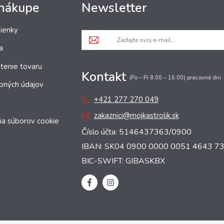
 nákupe
Newsletter
ienky
a
tenie tovaru
Kontakt
(Po – Pi 8:00 – 16:00) pracovné dni
bných údajov
+421 277 270 049
zakaznici@mojkastrolik.sk
ia súborov cookie
Číslo účta: 5146437363/0900
IBAN: SK04 0900 0000 0051 4643 7
BIC-SWIFT: GIBASKBX