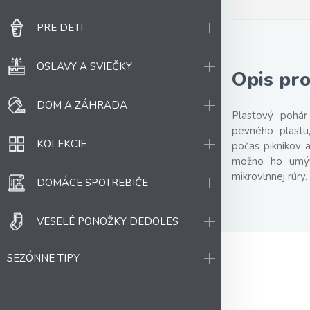
PRE DETI
OSLAVY A SVIEČKY
Opis pr
DOM A ZÁHRADA
Plastový pohá
pevného plastu,
KOLEKCIE
počas piknikov a
možno ho umýv
mikrovlnnej rúry
DOMÁCE SPOTREBIČE
VESELÉ PONOŽKY DEDOLES
SEZÓNNE TIPY