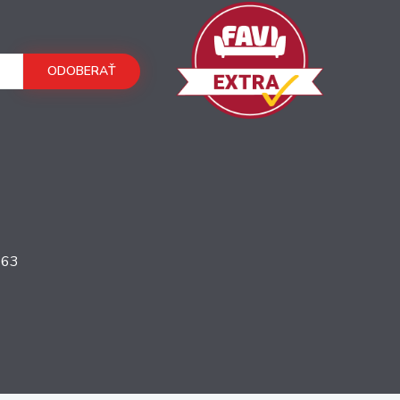
ODOBERAŤ
363