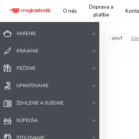
Doprava a
O nás
Konta
platba
VARENIE
Dom
SPÄŤ
KRÁJANIE
PEČENIE
UPRATOVANIE
ŽEHLENIE A SUŠENIE
KÚPEĽŇA
STOLOVANIE