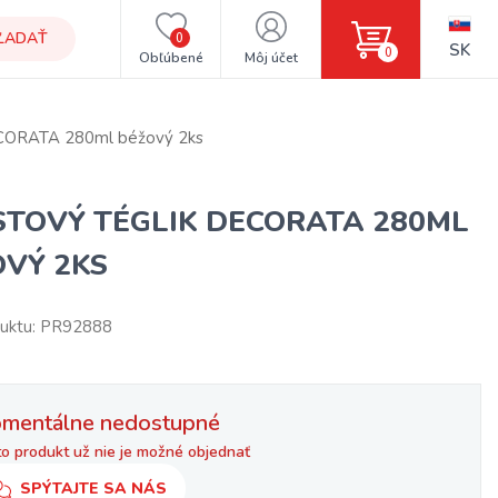
ĽADAŤ
0
SK
0
Obľúbené
Môj účet
ECORATA 280ml béžový 2ks
STOVÝ TÉGLIK DECORATA 280ML
OVÝ 2KS
uktu: PR92888
mentálne nedostupné
o produkt už nie je možné objednať
SPÝTAJTE SA NÁS