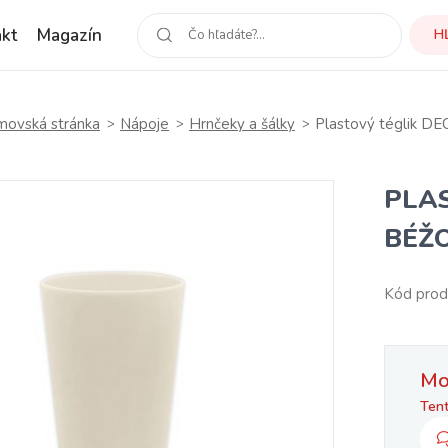
kt
Magazín
H
ovská stránka
Nápoje
Hrnčeky a šálky
Plastový téglik D
PLA
BÉŽ
Kód prod
Mo
Tent