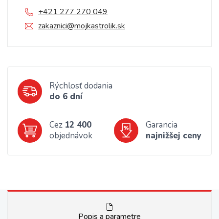
+421 277 270 049
zakaznici@mojkastrolik.sk
Rýchlosť dodania
do 6 dní
Cez
12 400
Garancia
objednávok
najnižšej ceny
Popis a parametre