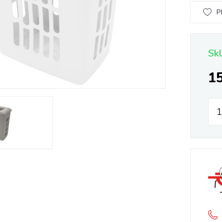
P
Sk
1