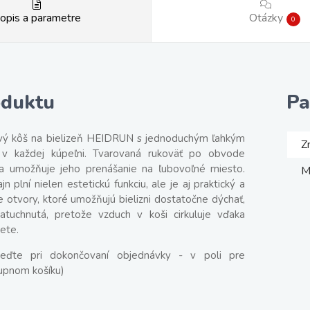
opis a parametre
Otázky
0
oduktu
Pa
vý kôš na bielizeň HEIDRUN s jednoduchým ľahkým
Z
v každej kúpeľni. Tvarovaná rukoväť po obvode
ša umožňuje jeho prenášanie na ľubovoľné miesto.
M
n plní nielen estetickú funkciu, ale je aj praktický a
ie otvory, ktoré umožňujú bielizni dostatočne dýchať,
tuchnutá, pretože vzduch v koši cirkuluje vďaka
ete.
eďte pri dokončovaní objednávky - v poli pre
upnom košíku)