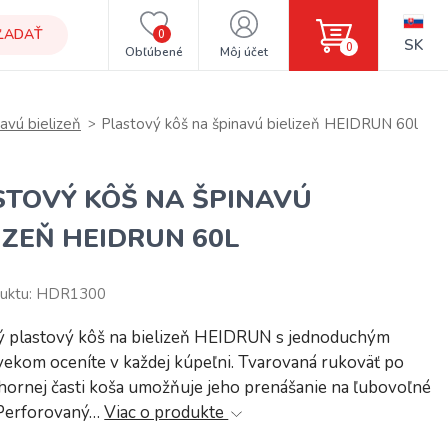
ĽADAŤ
0
SK
0
Obľúbené
Môj účet
avú bielizeň
Plastový kôš na špinavú bielizeň HEIDRUN 60l
STOVÝ KÔŠ NA ŠPINAVÚ
IZEŇ HEIDRUN 60L
duktu: HDR1300
 plastový kôš na bielizeň HEIDRUN s jednoduchým
ekom oceníte v každej kúpeľni. Tvarovaná rukoväť po
hornej časti koša umožňuje jeho prenášanie na ľubovoľné
 Perforovaný…
Viac o produkte