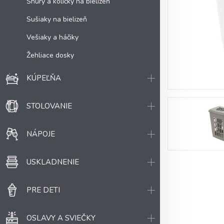
Šnúry a kolíčky na bielizeň
Sušiaky na bielizeň
Vešiaky a háčiky
Žehliace dosky
KÚPEĽŇA
STOLOVANIE
NÁPOJE
USKLADNENIE
PRE DETI
OSLAVY A SVIEČKY