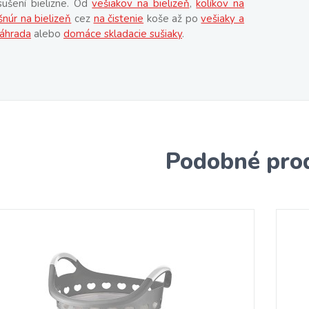
sušení bielizne. Od
vešiakov na bielizeň
,
kolíkov na
šnúr na bielizeň
cez
na čistenie
koše až po
vešiaky a
áhrada
alebo
domáce skladacie sušiaky
.
Podobné pro