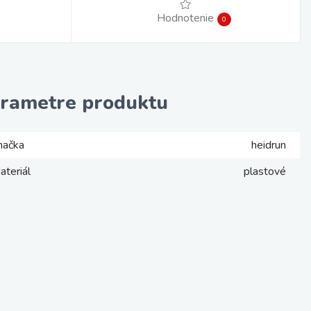
Hodnotenie
0
rametre produktu
načka
heidrun
ateriál
plastové