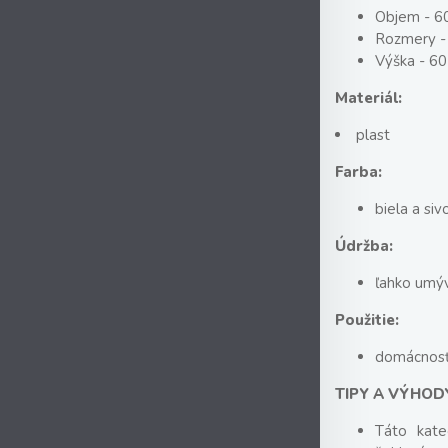
Objem - 60
Rozmery -
Výška - 6
Materiál:
plast
Farba:
biela a siv
Údržba:
ľahko umý
Použitie:
domácnos
TIPY A VÝHOD
Táto kate