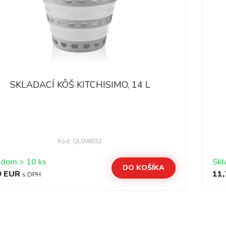
SKLADACÍ KÔŠ KITCHISIMO, 14 L
Kód: QL008032
Skladom > 10 ks
Skl
DO KOŠÍKA
9 EUR
11,
s DPH