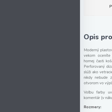
P
Opis pr
Moderný plasto
vekom oceníte 
hornej časti ko
Perforovaný dizaj
slúži ako vetrac
nikdy nebude za
otvorom vo výpl
Voľbu farby uv
komentár (v nák
Rozmery: