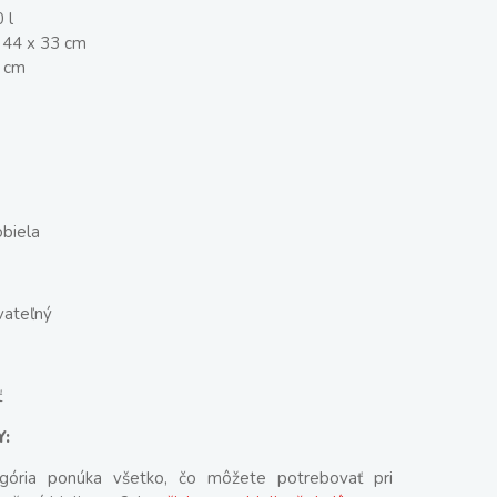
 l
 44 x 33 cm
0 cm
obiela
vateľný
ť
Y:
gória ponúka všetko, čo môžete potrebovať pri