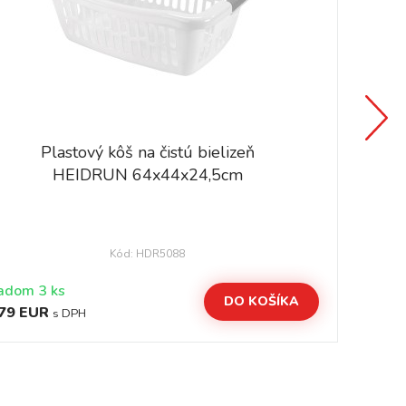
Plastový kôš na čistú bielizeň
HEIDRUN 64x44x24,5cm
Kód: HDR5088
adom 3 ks
DO KOŠÍKA
79 EUR
5,
s DPH