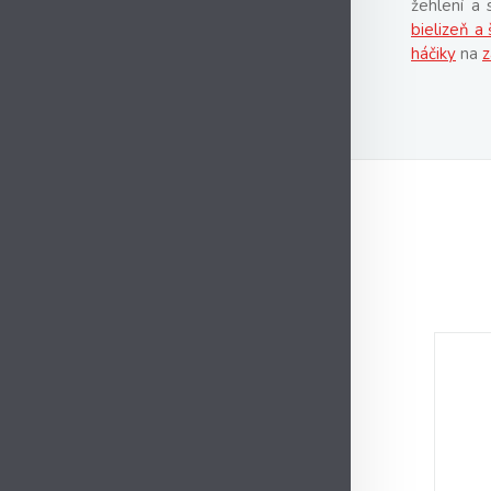
žehlení a 
bielizeň a 
háčiky
na
z