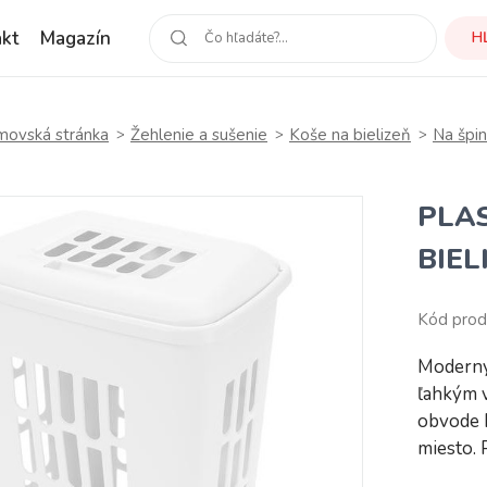
kt
Magazín
H
ovská stránka
Žehlenie a sušenie
Koše na bielizeň
Na špin
PLA
BIEL
Kód pro
Moderný
ľahkým v
obvode 
miesto.