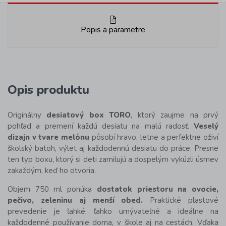
Popis a parametre
Opis produktu
Originálny
desiatový box TORO
, ktorý zaujme na prvý
pohľad a premení každú desiatu na malú radosť.
Veselý
dizajn v tvare melónu
pôsobí hravo, letne a perfektne oživí
školský batoh, výlet aj každodennú desiatu do práce. Presne
ten typ boxu, ktorý si deti zamilujú a dospelým vykúzli úsmev
zakaždým, keď ho otvoria.
Objem 750 ml ponúka
dostatok priestoru na ovocie,
pečivo, zeleninu aj menší obed.
Praktické plastové
prevedenie je ľahké, ľahko umývateľné a ideálne na
každodenné používanie doma, v škole aj na cestách. Vďaka