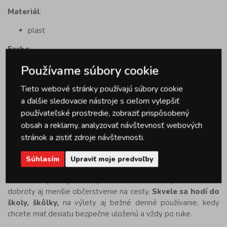
Materiál
:
plast
Farba
:
Používame súbory cookie
zelená
Použitie
:
Tieto webové stránky používajú súbory cookie
a ďalšie sledovacie nástroje s cieľom vylepšiť
desiata dóza na potraviny
používateľské prostredie, zobraziť prispôsobený
Údržba
:
obsah a reklamy, analyzovať návštevnosť webových
stránok a zistiť zdroje návštevnosti.
umývačka riadu
Súhlasím
Upraviť moje predvoľby
Rady a tipy
Olovrantový box je ideálny na ovocie, zeleninu, pečivo, sladké
dobroty aj menšie občerstvenie na cesty.
Skvele sa hodí do
školy, škôlky,
na výlety aj bežné denné používanie, kedy
chcete mať desiatu bezpečne uloženú a vždy po ruke.