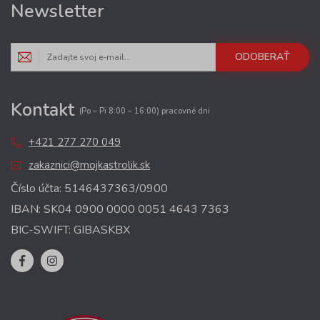
Newsletter
ODOBERAŤ
Kontakt
(Po – Pi 8:00 – 16:00) pracovné dni
+421 277 270 049
zakaznici@mojkastrolik.sk
Číslo účta: 5146437363/0900
IBAN: SK04 0900 0000 0051 4643 7363
BIC-SWIFT: GIBASKBX