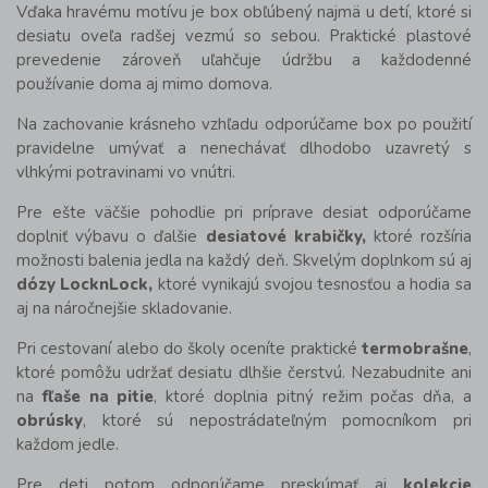
Vďaka hravému motívu je box obľúbený najmä u detí, ktoré si
desiatu oveľa radšej vezmú so sebou. Praktické plastové
prevedenie zároveň uľahčuje údržbu a každodenné
používanie doma aj mimo domova.
Na zachovanie krásneho vzhľadu odporúčame box po použití
pravidelne umývať a nenechávať dlhodobo uzavretý s
vlhkými potravinami vo vnútri.
Pre ešte väčšie pohodlie pri príprave desiat odporúčame
doplniť výbavu o ďalšie
desiatové krabičky,
ktoré rozšíria
možnosti balenia jedla na každý deň. Skvelým doplnkom sú aj
dózy LocknLock,
ktoré vynikajú svojou tesnosťou a hodia sa
aj na náročnejšie skladovanie.
Pri cestovaní alebo do školy oceníte praktické
termobrašne
,
ktoré pomôžu udržať desiatu dlhšie čerstvú. Nezabudnite ani
na
fľaše na pitie
, ktoré doplnia pitný režim počas dňa, a
obrúsky
, ktoré sú nepostrádateľným pomocníkom pri
každom jedle.
Pre deti potom odporúčame preskúmať aj
kolekcie