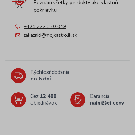
Poznám všetky produkty ako vlastnú
pokrievku
+421 277 270 049
zakaznici@mojkastrolik.sk
Rýchlosť dodania
do 6 dní
Cez
12 400
Garancia
objednávok
najnižšej ceny