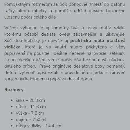
kompaktným rozmerom sa box pohodlne zmestí do batohu,
tašky alebo kabelky a pomôže udržať desiatu bezpečne
uloženú počas celého dňa.
Veľkou výhodou je aj samotný tvar a hravý motív, vďaka
ktorému pôsobí desiata oveľa zábavnejšie a lákavejšie.
Súčasťou krabičky je navyše aj
praktická malá plastová
vidlička
, ktorá je vo vnútri múdro prichytená a vždy
pripravená na použitie. Ideálne riešenie na ovocie, zeleninu
alebo menšie občerstvenie počas dňa bez nutnosti hľadania
ďalšieho príboru. Práve originálne desiatové boxy pomáhajú
deťom vytvoriť lepší vzťah k pravidelnému jedlu a zároveň
spríjemnia každodennú prípravu desiat doma.
Rozmery
:
šírka – 20,8 cm
dĺžka - 11,6 cm
výška - 7,5 cm
objem - 750 ml
dĺžka vidličky - 14,4 cm