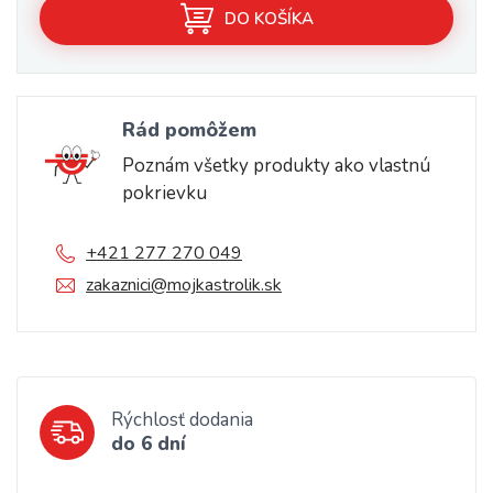
DO KOŠÍKA
Rád pomôžem
Poznám všetky produkty ako vlastnú
pokrievku
+421 277 270 049
zakaznici@mojkastrolik.sk
Rýchlosť dodania
do 6 dní