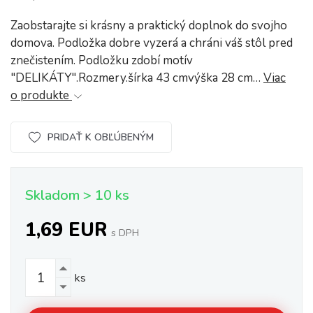
Zaobstarajte si krásny a praktický doplnok do svojho
domova. Podložka dobre vyzerá a chráni váš stôl pred
znečistením. Podložku zdobí motív
"DELIKÁTY".Rozmery.šírka 43 cmvýška 28 cm…
Viac
o produkte
PRIDAŤ K OBĽÚBENÝM
Skladom > 10 ks
1,69 EUR
s DPH
ks