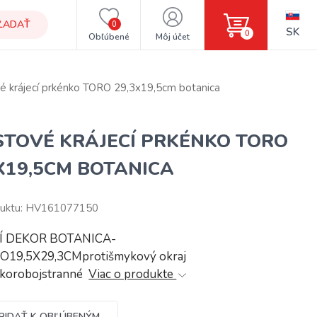
ĽADAŤ
0
SK
0
Obľúbené
Môj účet
é krájecí prkénko TORO 29,3x19,5cm botanica
STOVÉ KRÁJECÍ PRKÉNKO TORO
X19,5CM BOTANICA
duktu: HV161077150
Í DEKOR BOTANICA-
19,5X29,3CMprotišmykový okraj
korobojstranné
Viac o produkte
RIDAŤ K OBĽÚBENÝM