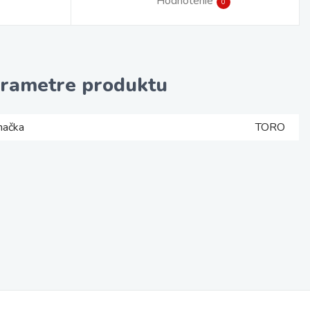
Hodnotenie
0
rametre produktu
načka
TORO