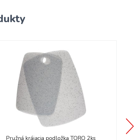
dukty
Pružná krájacia podložka TORO 2ks