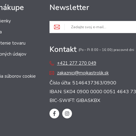
 nákupe
Newsletter
ienky
a
tenie tovaru
Kontakt
(Po – Pi 8:00 – 16:00) pracovné dni
bných údajov
+421 277 270 049
zakaznici@mojkastrolik.sk
ia súborov cookie
Číslo účta: 5146437363/0900
IBAN: SK04 0900 0000 0051 4643 7
BIC-SWIFT: GIBASKBX