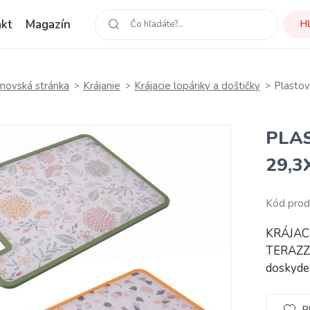
kt
Magazín
H
ovská stránka
Krájanie
Krájacie lopáriky a doštičky
Plastov
PLA
29,3
Kód pro
KRÁJAC
TERAZZO
doskyde
P