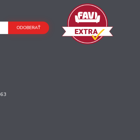
ODOBERAŤ
363