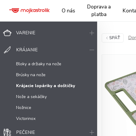
Doprava a
O nás
Konta
platba
VARENIE
Dom
SPÄŤ
KRÁJANIE
Bloky a držiaky na nože
Brúsky na nože
Krájacie lopáriky a doštičky
Nože a sekáčiky
Nožnice
Victorinox
PEČENIE