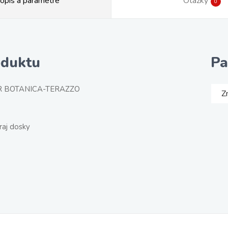
opis a parametre
Otázky
0
oduktu
Pa
R BOTANICA-TERAZZO
Z
raj dosky