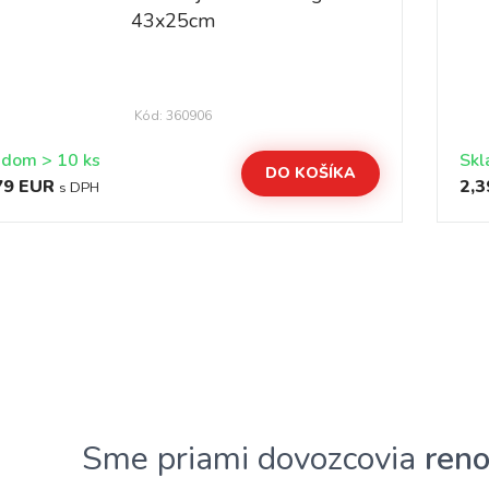
43x25cm
Kód: 360906
Skladom > 10 ks
DO KOŠÍKA
79 EUR
2,3
s DPH
Sme priami dovozcovia
ren