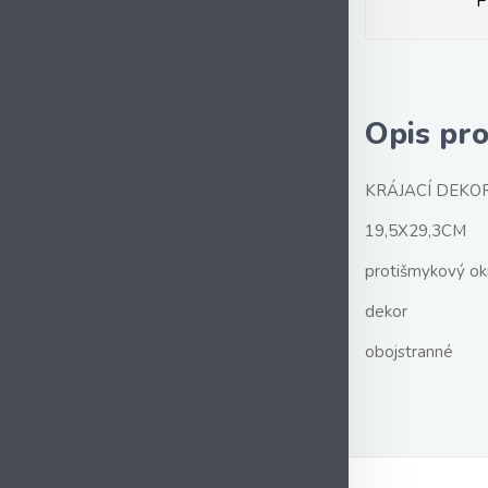
P
Opis pr
KRÁJACÍ DEKO
19,5X29,3CM
protišmykový ok
dekor
obojstranné