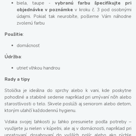
biela, taupe -
vybranú farbu špecifikujte pri
objednávke v poznámke
v kroku č. 3 pod osobnými
údajmi. Pokiaľ tak neurobíte, pošleme Vám náhodne
zvolenú farbu
Použitie
:
domácnosť
Údržba
:
utrieť vlhkou handrou
Rady a tipy
Stolička je ideálna do sprchy alebo k vani, kde poskytne
pohodlné a stabilné sedenie napríklad pri umývaní nôh alebo
starostlivosti o telo. Skvele poslúži aj seniorom alebo deťom,
ktorým uľahčí každodennú hygienu.
Vďaka svojej ľahkosti ju ľahko presuniete podľa potreby –
využijete ju nielen v kúpeľni, ale aj v domácnosti, napríklad pri
upratovaní, dosahovaní do vyšších políc alebo ako rýchle