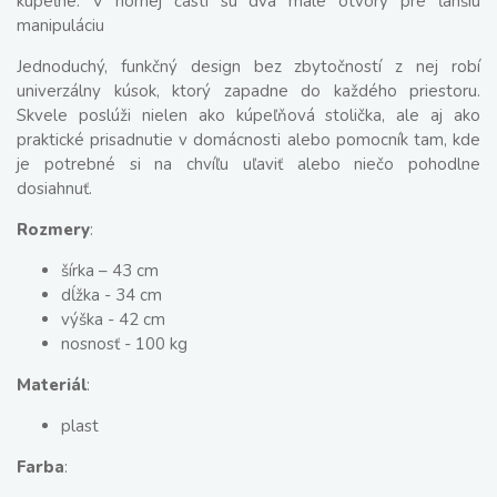
kúpeľne. V hornej časti sú dva malé otvory pre ľahšiu
manipuláciu
Jednoduchý, funkčný design bez zbytočností z nej robí
univerzálny kúsok, ktorý zapadne do každého priestoru.
Skvele poslúži nielen ako kúpeľňová stolička, ale aj ako
praktické prisadnutie v domácnosti alebo pomocník tam, kde
je potrebné si na chvíľu uľaviť alebo niečo pohodlne
dosiahnuť.
Rozmery
:
šírka – 43 cm
dĺžka - 34 cm
výška - 42 cm
nosnosť - 100 kg
Materiál
:
plast
Farba
: