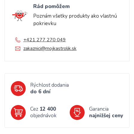
Rád pomôžem
Poznám všetky produkty ako vlastnú
pokrievku
+421 277 270 049
zakaznici@mojkastrolik.sk
Rýchlosť dodania
do 6 dní
Cez
12 400
Garancia
objednávok
najnižšej ceny