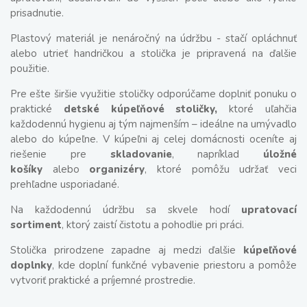
prisadnutie.
Plastový materiál je nenáročný na údržbu - stačí opláchnuť
alebo utrieť handričkou a stolička je pripravená na ďalšie
použitie.
Pre ešte širšie využitie stoličky odporúčame doplniť ponuku o
praktické
detské kúpeľňové stoličky,
ktoré uľahčia
každodennú hygienu aj tým najmenším – ideálne na umývadlo
alebo do kúpeľne. V kúpeľni aj celej domácnosti oceníte aj
riešenie pre
skladovanie
, napríklad
úložné
košíky
alebo
organizéry
, ktoré pomôžu udržať veci
prehľadne usporiadané.
Na každodennú údržbu sa skvele hodí
upratovací
sortiment
, ktorý zaistí čistotu a pohodlie pri práci.
Stolička prirodzene zapadne aj medzi ďalšie
kúpeľňové
doplnky
, kde doplní funkčné vybavenie priestoru a pomôže
vytvoriť praktické a príjemné prostredie.