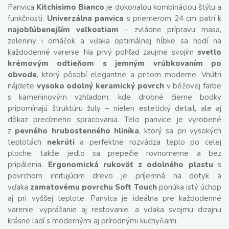
Panvica
Kitchisimo Bianco
je dokonalou kombináciou štýlu a
funkčnosti.
Univerzálna panvica
s priemerom 24 cm patrí k
najobľúbenejším veľkostiam
– zvládne prípravu mäsa,
zeleniny i omáčok a vďaka optimálnej hĺbke sa hodí na
každodenné varenie Na prvý pohľad zaujme svojím
svetlo
krémovým odtieňom s jemným vrúbkovaním po
obvode
, ktorý pôsobí elegantne a pritom moderne. Vnútri
nájdete
vysoko odolný keramický povrch
v béžovej farbe
s kameninovým vzhľadom, kde drobné čierne bodky
pripomínajú štruktúru žuly – nielen estetický detail, ale aj
dôkaz precízneho spracovania. Telo panvice je vyrobené
z
pevného hrubostenného hliníka
, ktorý sa pri vysokých
teplotách
nekrúti
a perfektne rozvádza teplo po celej
ploche, takže jedlo sa prepečie rovnomerne a bez
pripálenia.
Ergonomická rukoväť z odolného plastu
s
povrchom imitujúcim drevo je príjemná na dotyk a
vďaka
zamatovému povrchu Soft Touch
ponúka istý úchop
aj pri vyššej teplote. Panvica je ideálna pre každodenné
varenie, vyprážanie aj restovanie, a vďaka svojmu dizajnu
krásne ladí s modernými aj prírodnými kuchyňami.