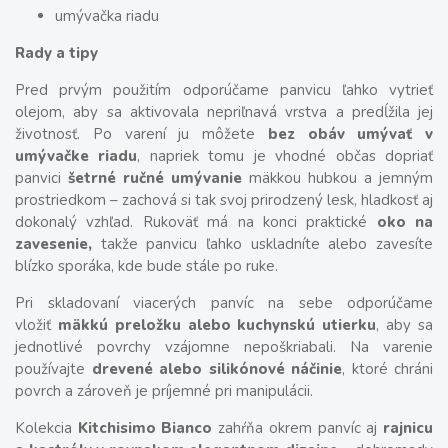
umývačka riadu
Rady a tipy
Pred prvým použitím odporúčame panvicu ľahko vytrieť
olejom, aby sa aktivovala nepriľnavá vrstva a predĺžila jej
životnosť. Po varení ju môžete
bez obáv umývať v
umývačke riadu
, napriek tomu je vhodné občas dopriať
panvici
šetrné ručné umývanie
mäkkou hubkou a jemným
prostriedkom – zachová si tak svoj prirodzený lesk, hladkosť aj
dokonalý vzhľad. Rukoväť má na konci praktické
oko na
zavesenie,
takže panvicu ľahko uskladníte alebo zavesíte
blízko sporáka, kde bude stále po ruke.
Pri skladovaní viacerých panvíc na sebe odporúčame
vložiť
mäkkú preložku alebo kuchynskú utierku
, aby sa
jednotlivé povrchy vzájomne nepoškriabali. Na varenie
používajte
drevené alebo silikónové náčinie
, ktoré chráni
povrch a zároveň je príjemné pri manipulácii.
Kolekcia
Kitchisimo Bianco
zahŕňa okrem panvíc aj
rajnicu