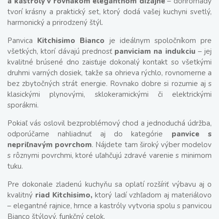
a kastróly v rovnakom elegantnom dizajne
– dohromady
tvorí krásny a praktický set, ktorý dodá vašej kuchyni svetlý,
harmonický a prirodzený štýl.
Panvica
Kitchisimo Bianco
je ideálnym spoločníkom pre
všetkých, ktorí dávajú prednosť
panviciam na indukciu
– jej
kvalitné brúsené dno zaisťuje dokonalý kontakt so všetkými
druhmi varných dosiek, takže sa ohrieva rýchlo, rovnomerne a
bez zbytočných strát energie. Rovnako dobre si rozumie aj s
klasickými plynovými, sklokeramickými či elektrickými
sporákmi.
Pokiaľ vás oslovil bezproblémový chod a jednoduchá údržba,
odporúčame nahliadnuť aj do kategórie
panvice s
nepriľnavým povrchom
. Nájdete tam široký výber modelov
s rôznymi povrchmi, ktoré uľahčujú zdravé varenie s minimom
tuku.
Pre dokonale zladenú kuchyňu sa oplatí rozšíriť výbavu aj o
kvalitný
riad Kitchisimo,
ktorý ladí vzhľadom aj materiálovo
– elegantné rajnice, hrnce a kastróly vytvoria spolu s panvicou
Bianco štýlový, funkčný celok.