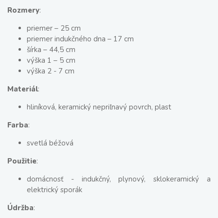
Rozmery
:
priemer – 25 cm
priemer indukčného dna – 17 cm
šírka – 44,5 cm
výška 1 – 5 cm
výška 2 - 7 cm
Materiál
:
hliníková, keramický nepriľnavý povrch, plast
Farba
:
svetlá béžová
Použitie
:
domácnosť - indukčný, plynový, sklokeramický a
elektrický sporák
Údržba
: