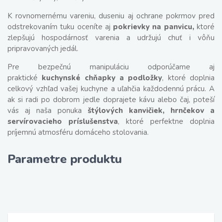
K rovnomernému vareniu, duseniu aj ochrane pokrmov pred
odstrekovaním tuku oceníte aj
pokrievky na panvicu,
ktoré
zlepšujú hospodárnosť varenia a udržujú chuť i vôňu
pripravovaných jedál.
Pre bezpečnú manipuláciu odporúčame aj
praktické
kuchynské chňapky a podložky
, ktoré doplnia
celkový vzhľad vašej kuchyne a uľahčia každodennú prácu. A
ak si radi po dobrom jedle doprajete kávu alebo čaj, poteší
vás aj naša ponuka
štýlových kanvičiek, hrnčekov a
servírovacieho príslušenstva
, ktoré perfektne doplnia
príjemnú atmosféru domáceho stolovania.
Parametre produktu