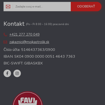
ODOBERAŤ
Kontakt
(Po – Pi 8:00 – 16:00) pracovné dni
+421 277 270 049
zakaznici@mojkastrolik.sk
Číslo účta: 5146437363/0900
IBAN: SK04 0900 0000 0051 4643 7363
BIC-SWIFT: GIBASKBX