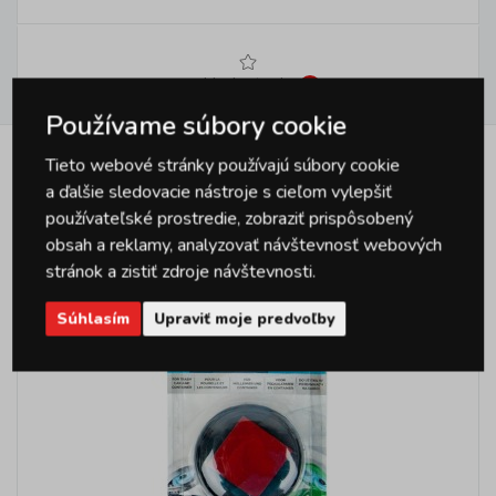
Hodnotenie
1
Používame súbory cookie
Tieto webové stránky používajú súbory cookie
Podobné produkty
a ďalšie sledovacie nástroje s cieľom vylepšiť
používateľské prostredie, zobraziť prispôsobený
obsah a reklamy, analyzovať návštevnosť webových
stránok a zistiť zdroje návštevnosti.
Súhlasím
Upraviť moje predvoľby