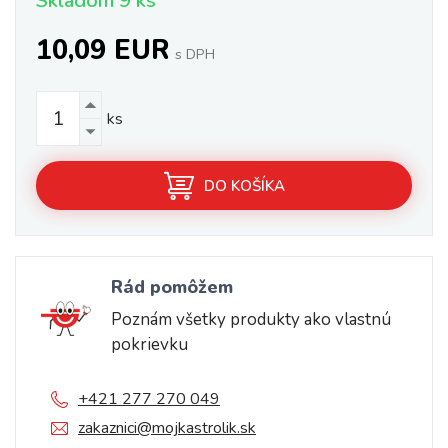
Skladom 9 ks
10,09 EUR
s DPH
ks
DO KOŠÍKA
Rád pomôžem
Poznám všetky produkty ako vlastnú
pokrievku
+421 277 270 049
zakaznici@mojkastrolik.sk