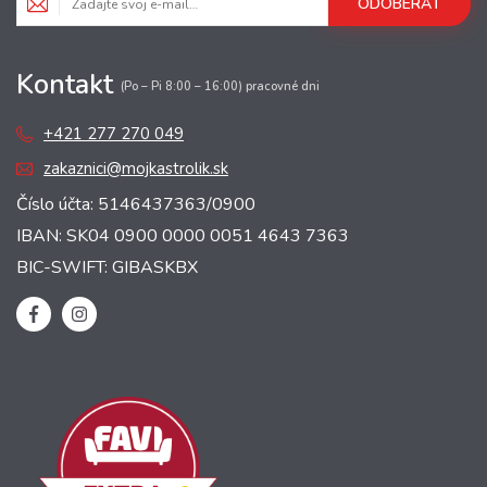
ODOBERAŤ
Kontakt
(Po – Pi 8:00 – 16:00) pracovné dni
+421 277 270 049
zakaznici@mojkastrolik.sk
Číslo účta: 5146437363/0900
IBAN: SK04 0900 0000 0051 4643 7363
BIC-SWIFT: GIBASKBX