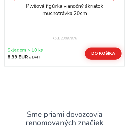
Plyšová figúrka vianočný škriatok
muchotrávka 20cm
Kód: 23097976
Skladom > 10 ks
DO KOŠÍKA
8,39 EUR
s DPH
Sme priami dovozcovia
renomovaných značiek