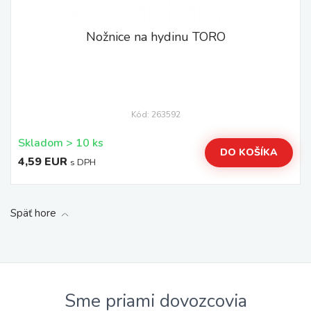
Nožnice na hydinu TORO
Kód: 263592
Skladom > 10 ks
DO KOŠÍKA
4,59 EUR
s DPH
Späť hore
Sme priami dovozcovia