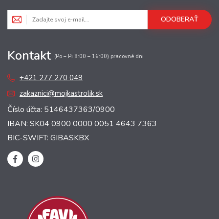
ODOBERAŤ
Kontakt
(Po – Pi 8:00 – 16:00) pracovné dni
+421 277 270 049
zakaznici@mojkastrolik.sk
Číslo účta: 5146437363/0900
IBAN: SK04 0900 0000 0051 4643 7363
BIC-SWIFT: GIBASKBX