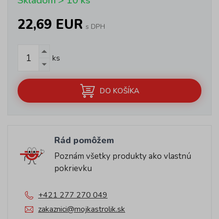
Skladom > 10 ks
22,69 EUR
s DPH
ks
DO KOŠÍKA
Rád pomôžem
Poznám všetky produkty ako vlastnú
pokrievku
+421 277 270 049
zakaznici@mojkastrolik.sk