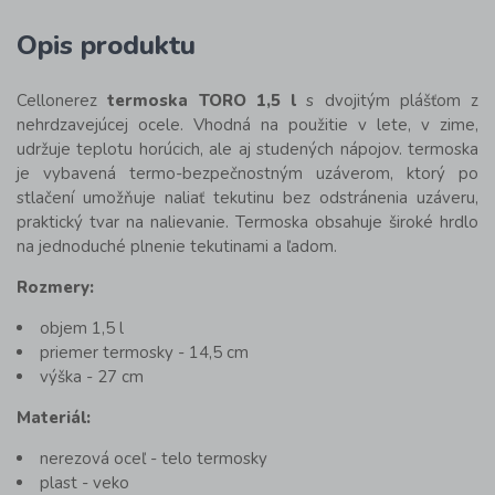
Opis produktu
Cellonerez
termoska TORO 1,5 l
s dvojitým plášťom z
nehrdzavejúcej ocele. Vhodná na použitie v lete, v zime,
udržuje teplotu horúcich, ale aj studených nápojov. termoska
je vybavená termo-bezpečnostným uzáverom, ktorý po
stlačení umožňuje naliať tekutinu bez odstránenia uzáveru,
praktický tvar na nalievanie. Termoska obsahuje široké hrdlo
na jednoduché plnenie tekutinami a ľadom.
Rozmery:
objem 1,5 l
priemer termosky - 14,5 cm
výška - 27 cm
Materiál:
nerezová oceľ - telo termosky
plast - veko