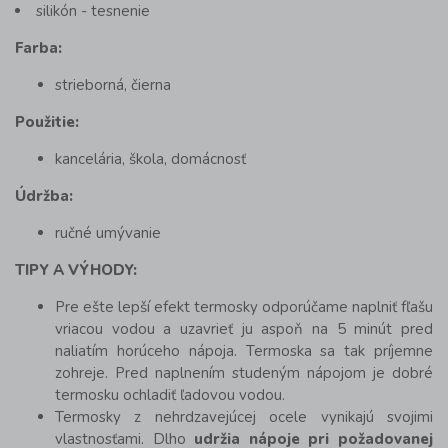
silikón - tesnenie
Farba:
strieborná, čierna
Použitie:
kancelária, škola, domácnosť
Údržba:
ručné umývanie
TIPY A VÝHODY:
Pre ešte lepší efekt termosky odporúčame naplniť fľašu
vriacou vodou a uzavrieť ju aspoň na 5 minút pred
naliatím horúceho nápoja. Termoska sa tak príjemne
zohreje. Pred naplnením studeným nápojom je dobré
termosku ochladiť ľadovou vodou.
Termosky z nehrdzavejúcej ocele vynikajú svojimi
vlastnosťami. Dlho
udržia nápoje pri požadovanej