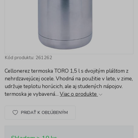
Kód produktu: 261262
Cellonerez termoska TORO 1,5 l s dvojitým plášťom z
nehrdzavejúcej ocele. Vhodná na použitie v lete, v zime,
udržuje teplotu horúcich, ale aj studených nápojov.
termoska je vybavená…
Viac o produkte
PRIDAŤ K OBĽÚBENÝM