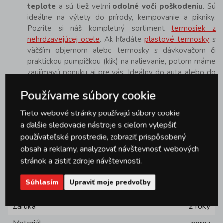
teplote
a sú tiež veľmi
odolné voči poškodeniu
. Sú
ideálne na výlety do prírody, kempovanie a pikniky.
Pozrite si náš kompletný sortiment
termosiek z
nehrdzavejúcej ocele
. Ak hľadáte
plastové termosky
s
väčším objemom alebo termosky s dávkovačom či
praktickou pumpičkou (klik) na nalievanie, potom máme
zaujímavú ponuku aj pre vás. Ideálny do auta alebo do
kancelárie je
termohrnček
.
Používame súbory cookie
Parametre produktu
Tieto webové stránky používajú súbory cookie
a ďalšie sledovacie nástroje s cieľom vylepšiť
používateľské prostredie, zobraziť prispôsobený
Značka
TORO
obsah a reklamy, analyzovať návštevnosť webových
Materiál
nerez/plast
stránok a zistiť zdroje návštevnosti.
Šírka
14.5 cm
Súhlasím
Upraviť moje predvoľby
Výška
27 cm
Záruka
2 roky