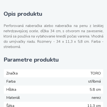
Opis produktu
Perforovaná naberačka alebo naberačka na penu z lesklej
nehrdzavejúcej ocele, dĺžka 34 cm, s otvorom na zavesenie,
ktorá sa používa na vyťahovanie knedlí počas varenia. Vhodná
do umývačky riadu. Rozmery - 34 x 11,3 x 5,8 cm. Farba -
strieborná.
Parametre produktu
Značka
TORO
Farba
stříbrná
Hĺbka
5.8 cm
Materiál
nerez
Šírka
11.3 cm