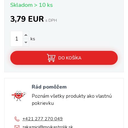
Skladom > 10 ks
3,79 EUR
s DPH
ks
DO KOŠÍKA
Rád pomôžem
Poznám všetky produkty ako vlastnú
pokrievku
+421 277 270 049
zakaznici@mojkastrolik.sk