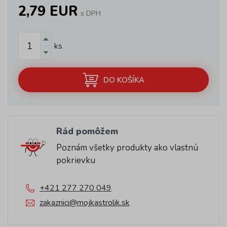
2,79 EUR
s DPH
ks
DO KOŠÍKA
Rád pomôžem
Poznám všetky produkty ako vlastnú
pokrievku
+421 277 270 049
zakaznici@mojkastrolik.sk