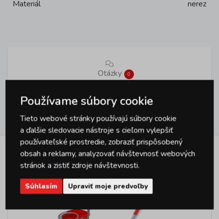
Materiál
nerez
Otázky
0
Používame súbory cookie
Hodnotenie
Tieto webové stránky používajú súbory cookie
0
a ďalšie sledovacie nástroje s cieľom vylepšiť
používateľské prostredie, zobraziť prispôsobený
obsah a reklamy, analyzovať návštevnosť webových
Podobné produkty
stránok a zistiť zdroje návštevnosti.
Súhlasím
Upraviť moje predvoľby