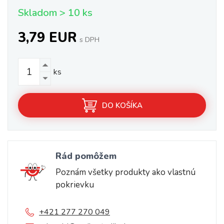
Skladom > 10 ks
3,79 EUR
s DPH
ks
DO KOŠÍKA
Rád pomôžem
Poznám všetky produkty ako vlastnú
pokrievku
+421 277 270 049