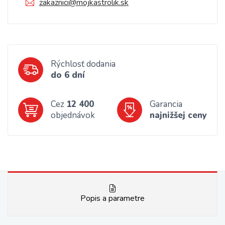
zakaznici@mojkastrolik.sk
Rýchlosť dodania
do 6 dní
Cez
12 400
Garancia
objednávok
najnižšej ceny
Popis a parametre