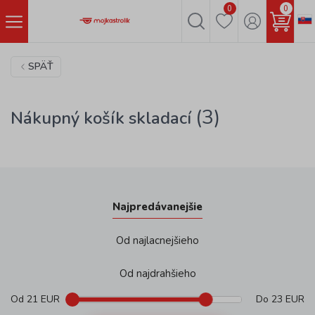
0
0
SPÄŤ
(3)
Nákupný košík skladací
Najpredávanejšie
Od najlacnejšieho
Od najdrahšieho
Od
21
EUR
Do
23
EUR