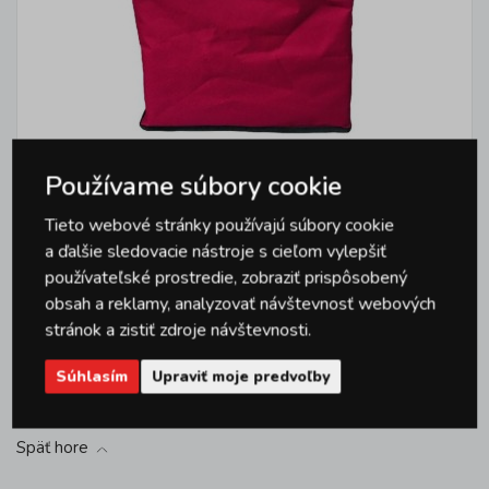
Skladací termo košík TORO
Používame súbory cookie
47x26x39cm
Tieto webové stránky používajú súbory cookie
a ďalšie sledovacie nástroje s cieľom vylepšiť
používateľské prostredie, zobraziť prispôsobený
Kód: 267762
obsah a reklamy, analyzovať návštevnosť webových
stránok a zistiť zdroje návštevnosti.
Skladom 1 ks
DO KOŠÍKA
23,09 EUR
s DPH
Súhlasím
Upraviť moje predvoľby
Späť hore