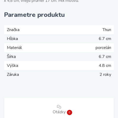
x 4,8 cm, vnější průměr 17 cm. Mix motivů.
Parametre produktu
Značka
Thun
Hĺbka
6.7 cm
Materiál
porcelán
Šírka
6.7 cm
Výška
4.8 cm
Záruka
2 roky
Otázky
0