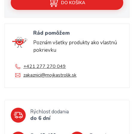
DO KOŠÍKA
Rád pomôžem
Poznám všetky produkty ako vlastnú
pokrievku
+421 277 270 049
zakaznici@mojkastrolik.sk
Rýchlosť dodania
do 6 dní