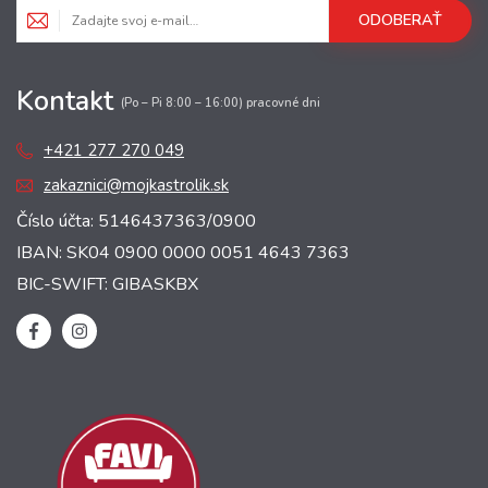
ODOBERAŤ
Kontakt
(Po – Pi 8:00 – 16:00) pracovné dni
+421 277 270 049
zakaznici@mojkastrolik.sk
Číslo účta: 5146437363/0900
IBAN: SK04 0900 0000 0051 4643 7363
BIC-SWIFT: GIBASKBX