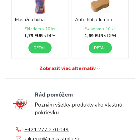
Masážna huba
Auto huba Jumbo
Skladom > 10 ks
Skladom > 10 ks
1,79 EUR
s DPH
1,69 EUR
s DPH
DETAIL
DETAIL
Zobraziť viac alternatív
Rád pomôžem
Poznám všetky produkty ako vlastnú
pokrievku
+421 277 270 049
zakaznici@mojkastrolik.sk