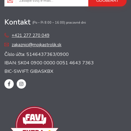
ODOBERAŤ
Kontakt
(Po – Pi 8:00 – 16:00) pracovné dni
+421 277 270 049
zakaznici@mojkastrolik.sk
Číslo účta: 5146437363/0900
IBAN: SK04 0900 0000 0051 4643 7363
BIC-SWIFT: GIBASKBX