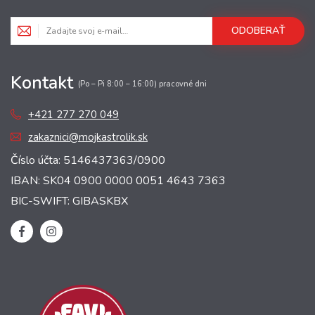
ODOBERAŤ
Kontakt
(Po – Pi 8:00 – 16:00) pracovné dni
+421 277 270 049
zakaznici@mojkastrolik.sk
Číslo účta: 5146437363/0900
IBAN: SK04 0900 0000 0051 4643 7363
BIC-SWIFT: GIBASKBX