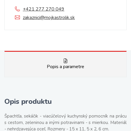
+421 277 270 049
zakaznici@mojkastrolik.sk
Popis a parametre
Opis produktu
Špachtľa, sekáčik - viacúčelový kuchynský pomocník na prácu
s cestom, zeleninou a inými potravinami - s mierkou. Materiál
- nehrdzavejúca oceľ. Rozmery - 15 x 11, 5 x 2, 6 cm.