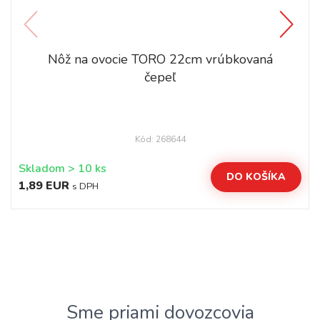
Nôž na ovocie TORO 22cm vrúbkovaná
čepeľ
Kód: 268644
Skladom > 10 ks
DO KOŠÍKA
1,89 EUR
s DPH
Sme priami dovozcovia