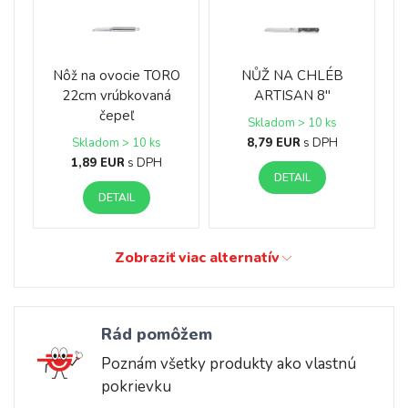
Nôž na ovocie TORO
NŮŽ NA CHLÉB
22cm vrúbkovaná
ARTISAN 8"
čepeľ
Skladom > 10 ks
8,79 EUR
s DPH
Skladom > 10 ks
1,89 EUR
s DPH
DETAIL
DETAIL
Zobraziť viac alternatív
Rád pomôžem
Poznám všetky produkty ako vlastnú
pokrievku