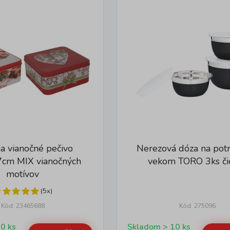
a vianočné pečivo
Nerezová dóza na potr
cm MIX vianočných
vekom TORO 3ks či
motívov
(5x)
Kód: 23465688
Kód: 275096
Skladom > 10 ks
Skladom > 10 ks