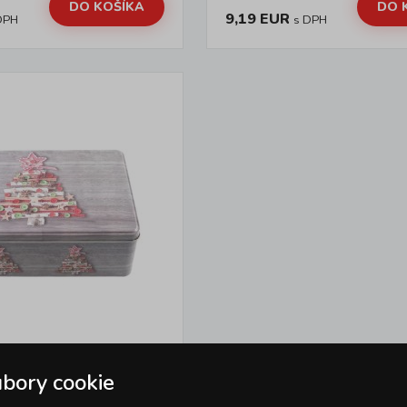
DO KOŠÍKA
DO 
9,19 EUR
DPH
s DPH
ička 20x13x6,8 cm
bory cookie
ianočný motív