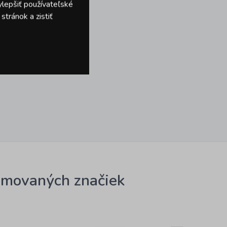
ylepšiť používateľské
tránok a zistiť
omovaných značiek