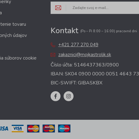
ienky
a
tenie tovaru
Kontakt
(Po – Pi 8:00 – 16:00) pracovné dni
bných údajov
+421 277 270 049
zakaznici@mojkastrolik.sk
ia súborov cookie
Číslo účta: 5146437363/0900
IBAN: SK04 0900 0000 0051 4643 7
BIC-SWIFT: GIBASKBX