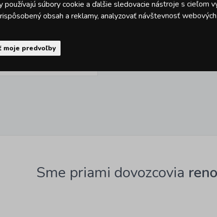
 používajú súbory cookie a ďalšie sledovacie nástroje s cieľom v
 prispôsobený obsah a reklamy, analyzovať návštevnosť webových s
Kód: 23465201
Skladom > 10 ks
ť moje predvoľby
DO KOŠÍKA
DPH
Sme priami dovozcovia
ren