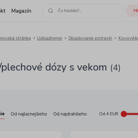
kt
Magazín
H
ovská stránka
Uskladnenie
Skladovanie potravín
Kovové/p
/plechové dózy s vekom
(4)
ie
Od najlacnejšieho
Od najdrahšieho
Od
4
EUR