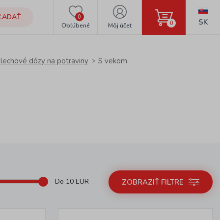
ĽADAŤ
0
SK
0
Obľúbené
Môj účet
lechové dózy na potraviny
S vekom
Do
10
EUR
ZOBRAZIŤ FILTRE