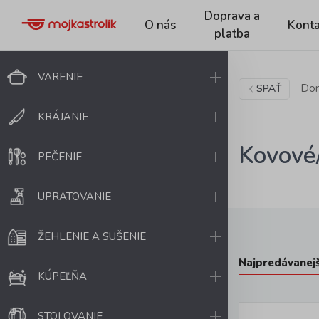
Doprava a
O nás
Konta
platba
VARENIE
Dom
SPÄŤ
KRÁJANIE
Kovové
PEČENIE
UPRATOVANIE
ŽEHLENIE A SUŠENIE
Najpredávanejš
KÚPEĽŇA
STOLOVANIE