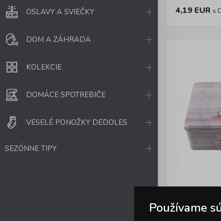
4,19 EUR
s 
OSLAVY A SVIEČKY
DOM A ZÁHRADA
KOLEKCIE
DOMÁCE SPOTREBIČE
VESELÉ PONOŽKY DEDOLES
SEZÓNNE TIPY
Cukorn
Používame sú
V