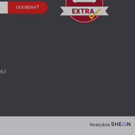
ODOBERAŤ
363
Realizácia