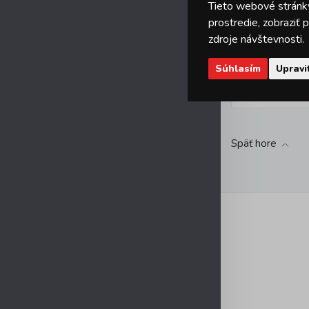
Tieto webové stránky
prostredie, zobraziť
zdroje návštevnosti.
Súhlasím
Upravi
5,49 EUR
s 
Späť hore