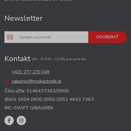
Newsletter
ODOBERAŤ
Kontakt
(Po – Pi 8:00 – 16:00) pracovné dni
+421 277 270 049
zakaznici@mojkastrolik.sk
Číslo účta: 5146437363/0900
IBAN: SK04 0900 0000 0051 4643 7363
BIC-SWIFT: GIBASKBX