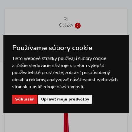
Otázky
0
Používame súbory cookie
Hodnotenie
1
Tieto webové stránky používajú súbory cookie
a ďalšie sledovacie nástroje s cieľom vylepšiť
používateľské prostredie, zobraziť prispôsobený
Podobné produkty
obsah a reklamy, analyzovať návštevnosť webových
stránok a zistiť zdroje návštevnosti.
Súhlasím
Upraviť moje predvoľby