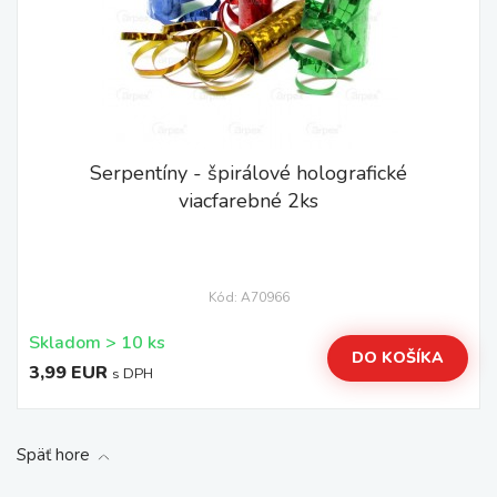
Serpentíny - špirálové holografické
viacfarebné 2ks
Kód: A70966
Skladom > 10 ks
DO KOŠÍKA
3,99 EUR
s DPH
Späť hore