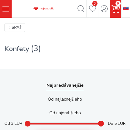
0
0
SPÄŤ
(3)
Konfety
Najpredávanejšie
Od najlacnejšieho
Od najdrahšieho
Od
3
EUR
Do
5
EUR