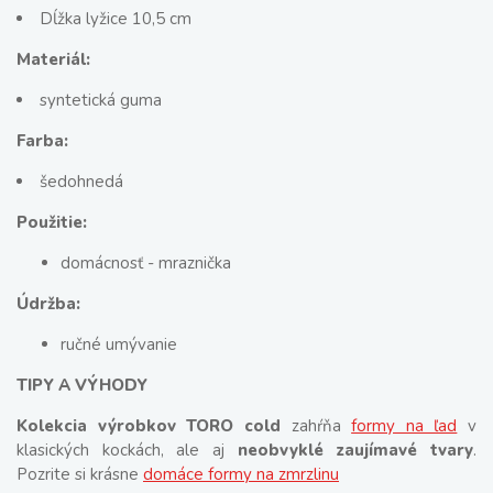
Dĺžka lyžice 10,5 cm
Materiál:
syntetická guma
Farba:
šedohnedá
Použitie:
domácnosť - mraznička
Údržba:
ručné umývanie
TIPY A VÝHODY
Kolekcia výrobkov TORO cold
zahŕňa
formy na ľad
v
klasických kockách, ale aj
neobvyklé zaujímavé tvary
.
Pozrite si krásne
domáce formy na zmrzlinu