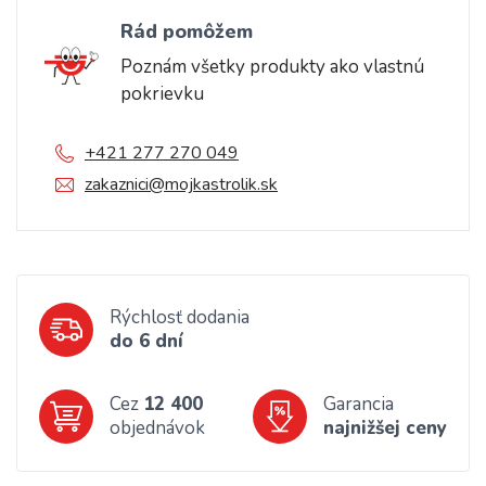
Rád pomôžem
Poznám všetky produkty ako vlastnú
pokrievku
+421 277 270 049
zakaznici@mojkastrolik.sk
Rýchlosť dodania
do 6 dní
Cez
12 400
Garancia
objednávok
najnižšej ceny