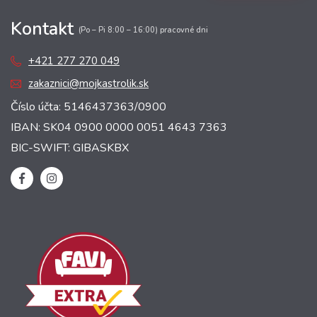
Kontakt
(Po – Pi 8:00 – 16:00) pracovné dni
+421 277 270 049
zakaznici@mojkastrolik.sk
Číslo účta: 5146437363/0900
IBAN: SK04 0900 0000 0051 4643 7363
BIC-SWIFT: GIBASKBX