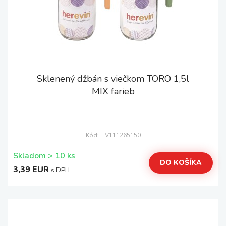
Sklenený džbán s viečkom TORO 1,5l
MIX farieb
Kód: HV111265150
Skladom > 10 ks
DO KOŠÍKA
3,39 EUR
s DPH