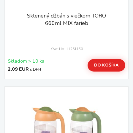
Sklenený džbán s viečkom TORO
660ml MIX farieb
Kód: HV111261150
Skladom > 10 ks
DO KOŠÍKA
2,09 EUR
s DPH