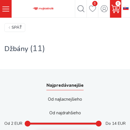
0
0
SPÄŤ
(11)
Džbány
Najpredávanejšie
Od najlacnejšieho
Od najdrahšieho
Od
2
EUR
Do
14
EUR