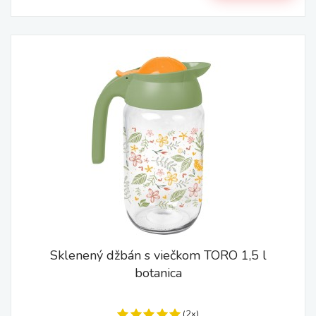
Sklenený džbán s viečkom TORO 1,5 l
botanica
(2x)