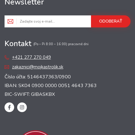
Newsletter
ODOBERAŤ
Kontakt
(Po – Pi 8:00 – 16:00) pracovné dni
+421 277 270 049
zakaznici@mojkastrolik.sk
Číslo účta: 5146437363/0900
IBAN: SK04 0900 0000 0051 4643 7363
BIC-SWIFT: GIBASKBX