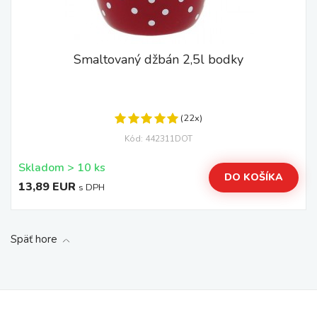
Smaltovaný džbán 2,5l bodky
(22x)
Kód: 442311DOT
Skladom > 10 ks
DO KOŠÍKA
13,89 EUR
s DPH
Späť hore