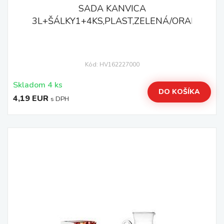
SADA KANVICA
3L+ŠÁLKY1+4KS,PLAST,ZELENÁ/ORANŽOVÁ
Kód: HV162227000
Skladom 4 ks
DO KOŠÍKA
4,19 EUR
s DPH