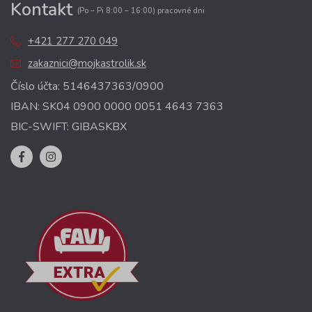
Kontakt
(Po – Pi 8:00 – 16:00) pracovné dni
+421 277 270 049
zakaznici@mojkastrolik.sk
Číslo účta: 5146437363/0900
IBAN: SK04 0900 0000 0051 4643 7363
BIC-SWIFT: GIBASKBX