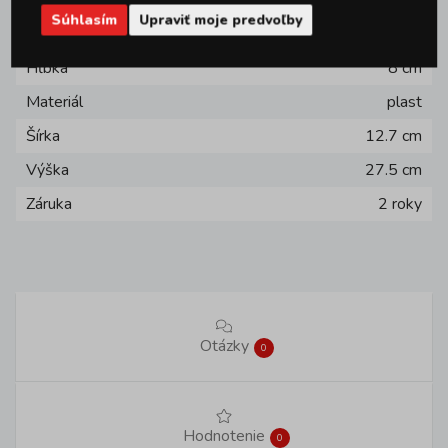
Značka
LOCK&LOCK
Súhlasím
Upraviť moje predvoľby
Farba
čirá
Hĺbka
8 cm
Materiál
plast
Šírka
12.7 cm
Výška
27.5 cm
Záruka
2 roky
Otázky
0
Hodnotenie
0