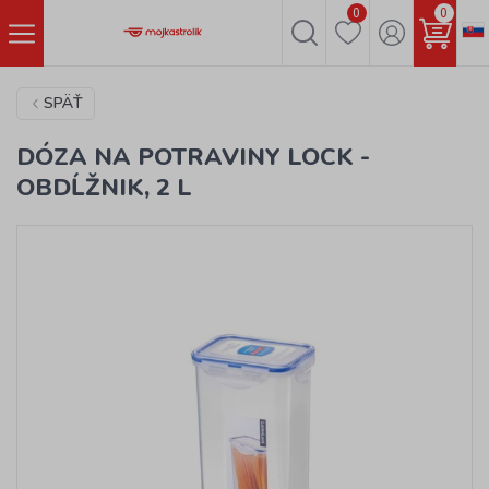
0
0
SPÄŤ
DÓZA NA POTRAVINY LOCK -
OBDĹŽNIK, 2 L