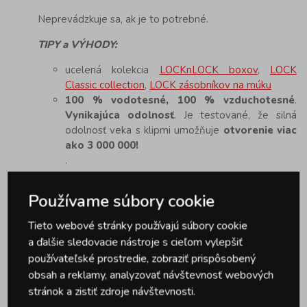
Neprevádzkuje sa, ak je to potrebné.
TIPY a VÝHODY:
ucelená kolekcia
LOCKnLOCK boxov
,
LOCK
Classic collection
,
LOCK zásobníkov na múku
100 % vodotesné, 100 % vzduchotesné
.
Vynikajúca odolnosť
. Je testované, že silná
odolnosť veka s klipmi umožňuje
otvorenie viac
ako 3 000 000!
.
Ideálny pomocník na skladovanie špagiet a makarónov.
Používame súbory cookie
Dóza na špagety
uchováva potraviny dlhšie čerstvé a
dokonale ich chráni pred rozbitím. Navyše budete vždy
Tieto webové stránky používajú súbory cookie
vedieť, koľko špagiet vám zostalo...
a ďalšie sledovacie nástroje s cieľom vylepšiť
používateľské prostredie, zobraziť prispôsobený
Parametre produktu
obsah a reklamy, analyzovať návštevnosť webových
stránok a zistiť zdroje návštevnosti.