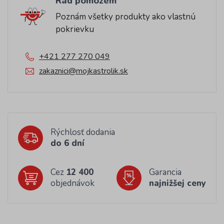
Rád pomôžem
Poznám všetky produkty ako vlastnú
pokrievku
+421 277 270 049
zakaznici@mojkastrolik.sk
Rýchlosť dodania
do 6 dní
Cez
12 400
Garancia
objednávok
najnižšej ceny