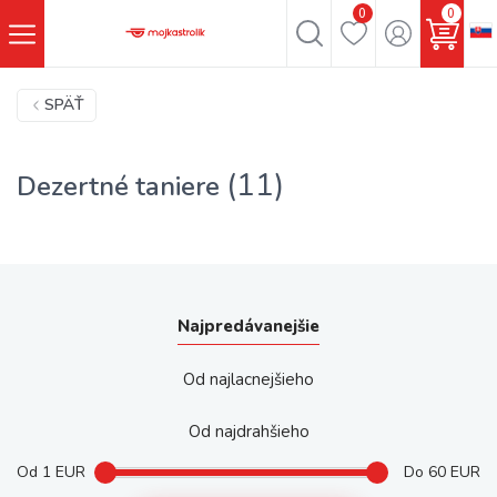
0
0
SPÄŤ
(11)
Dezertné taniere
Najpredávanejšie
Od najlacnejšieho
Od najdrahšieho
Od
1
EUR
Do
60
EUR