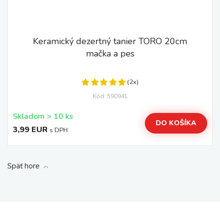
Keramický dezertný tanier TORO 20cm
mačka a pes
(2x)
Kód: 590941
Skladom > 10 ks
DO KOŠÍKA
3,99 EUR
s DPH
Späť hore