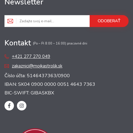
Newsletter
ODOBERAŤ
Kontakt
(Po – Pi 8:00 – 16:00) pracovné dni
+421 277 270 049
zakaznici@mojkastrolik.sk
Číslo účta: 5146437363/0900
IBAN: SK04 0900 0000 0051 4643 7363
BIC-SWIFT: GIBASKBX