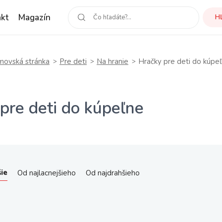
kt
Magazín
H
ovská stránka
Pre deti
Na hranie
Hračky pre deti do kúpe
pre deti do kúpeľne
ie
Od najlacnejšieho
Od najdrahšieho