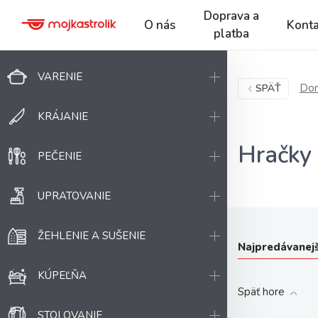
Doprava a
O nás
Konta
platba
VARENIE
Dom
SPÄŤ
KRÁJANIE
Hračky 
PEČENIE
UPRATOVANIE
ŽEHLENIE A SUŠENIE
Najpredávanejš
KÚPEĽŇA
Späť hore
STOLOVANIE