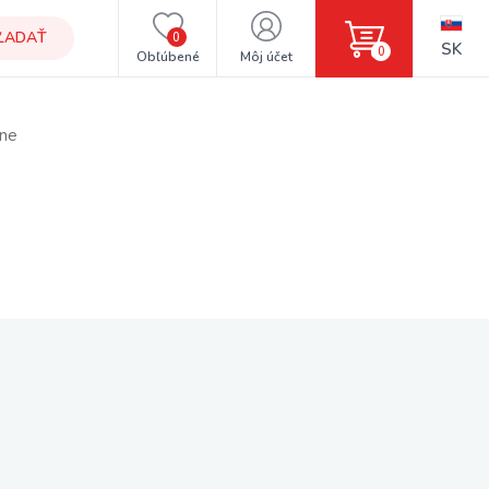
ĽADAŤ
0
SK
0
Obľúbené
Môj účet
ľne