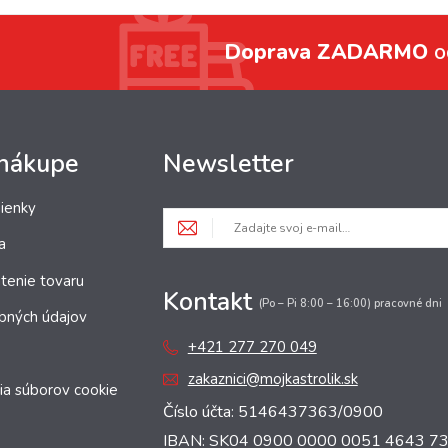
Doprava ZADARMO
o
 nákupe
Newsletter
ienky
a
tenie tovaru
Kontakt
(Po – Pi 8:00 – 16:00) pracovné dni
bných údajov
+421 277 270 049
zakaznici@mojkastrolik.sk
ia súborov cookie
Číslo účta: 5146437363/0900
IBAN: SK04 0900 0000 0051 4643 7